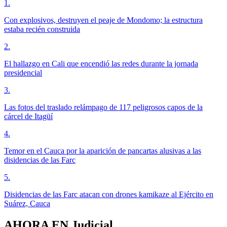
1
.
Con explosivos, destruyen el peaje de Mondomo; la estructura
estaba recién construida
2
.
El hallazgo en Cali que encendió las redes durante la jornada
presidencial
3
.
Las fotos del traslado relámpago de 117 peligrosos capos de la
cárcel de Itagüí
4
.
Temor en el Cauca por la aparición de pancartas alusivas a las
disidencias de las Farc
5
.
Disidencias de las Farc atacan con drones kamikaze al Ejército en
Suárez, Cauca
AHORA EN
Judicial