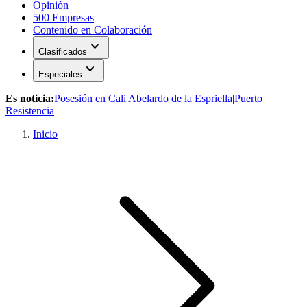
Opinión
500 Empresas
Contenido en Colaboración
expand_more
Clasificados
expand_more
Especiales
Es noticia:
Posesión en Cali
|
Abelardo de la Espriella
|
Puerto
Resistencia
Inicio