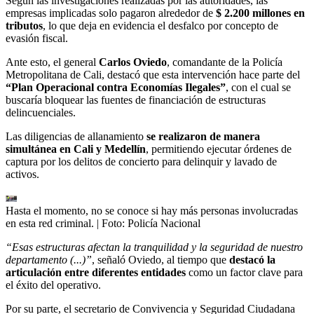
Según las investigaciones realizadas por las autoridades, las
empresas implicadas solo pagaron alrededor de
$ 2.200 millones en
tributos
, lo que deja en evidencia el desfalco por concepto de
evasión fiscal.
Ante esto, el general
Carlos Oviedo
, comandante de la Policía
Metropolitana de Cali, destacó que esta intervención hace parte del
“Plan Operacional contra Economías Ilegales”
, con el cual se
buscaría bloquear las fuentes de financiación de estructuras
delincuenciales.
Las diligencias de allanamiento
se realizaron de manera
simultánea en Cali y Medellín
, permitiendo ejecutar órdenes de
captura por los delitos de concierto para delinquir y lavado de
activos.
Hasta el momento, no se conoce si hay más personas involucradas
en esta red criminal.
| Foto:
Policía Nacional
“Esas estructuras afectan la tranquilidad y la seguridad de nuestro
departamento (...)”
, señaló Oviedo, al tiempo que
destacó la
articulación entre diferentes entidades
como un factor clave para
el éxito del operativo.
Por su parte, el secretario de Convivencia y Seguridad Ciudadana