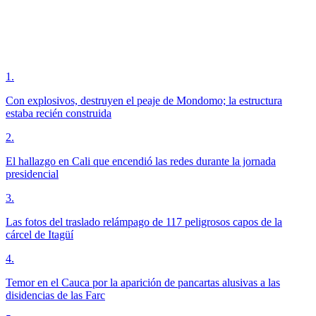
1
.
Con explosivos, destruyen el peaje de Mondomo; la estructura
estaba recién construida
2
.
El hallazgo en Cali que encendió las redes durante la jornada
presidencial
3
.
Las fotos del traslado relámpago de 117 peligrosos capos de la
cárcel de Itagüí
4
.
Temor en el Cauca por la aparición de pancartas alusivas a las
disidencias de las Farc