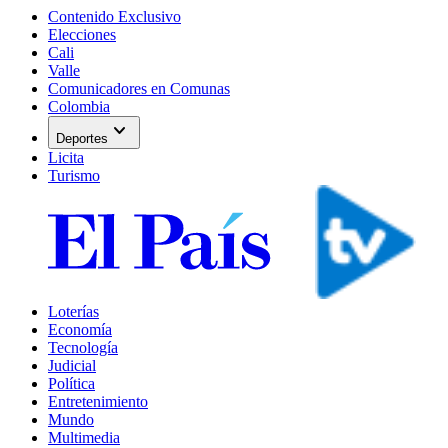
Contenido Exclusivo
Elecciones
Cali
Valle
Comunicadores en Comunas
Colombia
expand_more
Deportes
Licita
Turismo
Loterías
Economía
Tecnología
Judicial
Política
Entretenimiento
Mundo
Multimedia