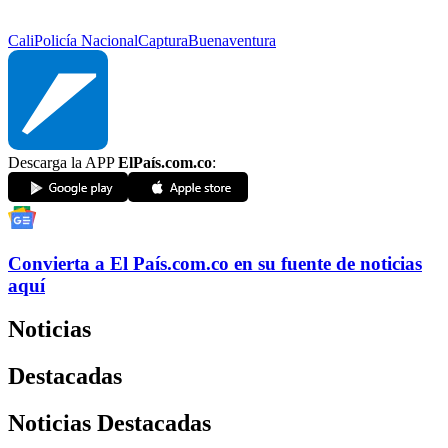
Cali
Policía Nacional
Captura
Buenaventura
Descarga la APP
ElPaís.com.co
:
Convierta a
El País
.com.co
en su fuente de noticias
aquí
Noticias
Destacadas
Noticias Destacadas