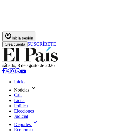
account_circle
Inicia sesión
SUSCRÍBETE
Crea cuenta
sábado, 8 de agosto de 2026
Inicio
expand_more
Noticias
Cali
Licita
Política
Elecciones
Judicial
expand_more
Deportes
Economía