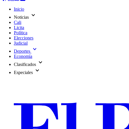
Inicio
expand_more
Noticias
Cali
Licita
Política
Elecciones
Judicial
expand_more
Deportes
Economía
expand_more
Clasificados
expand_more
Especiales