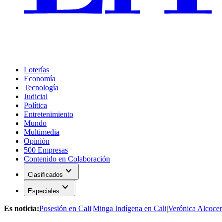
Loterías
Economía
Tecnología
Judicial
Política
Entretenimiento
Mundo
Multimedia
Opinión
500 Empresas
Contenido en Colaboración
expand_more
Clasificados
expand_more
Especiales
Es noticia:
Posesión en Cali
|
Minga Indígena en Cali
|
Verónica Alcocer