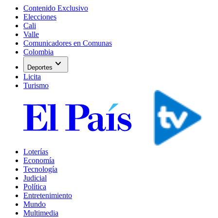
Contenido Exclusivo
Elecciones
Cali
Valle
Comunicadores en Comunas
Colombia
expand_more
Deportes
Licita
Turismo
Loterías
Economía
Tecnología
Judicial
Política
Entretenimiento
Mundo
Multimedia