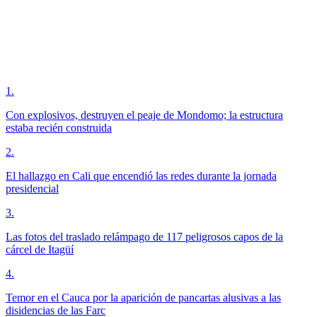
1
.
Con explosivos, destruyen el peaje de Mondomo; la estructura
estaba recién construida
2
.
El hallazgo en Cali que encendió las redes durante la jornada
presidencial
3
.
Las fotos del traslado relámpago de 117 peligrosos capos de la
cárcel de Itagüí
4
.
Temor en el Cauca por la aparición de pancartas alusivas a las
disidencias de las Farc