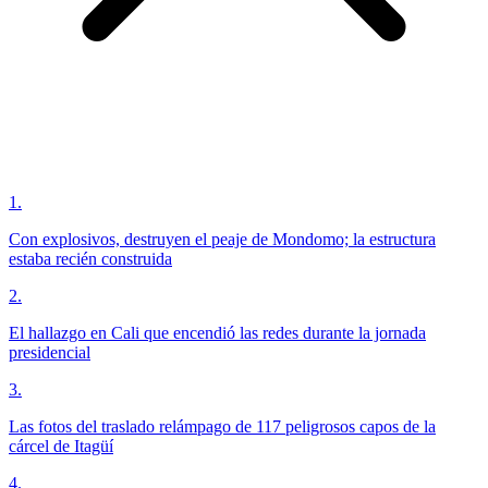
1
.
Con explosivos, destruyen el peaje de Mondomo; la estructura
estaba recién construida
2
.
El hallazgo en Cali que encendió las redes durante la jornada
presidencial
3
.
Las fotos del traslado relámpago de 117 peligrosos capos de la
cárcel de Itagüí
4
.