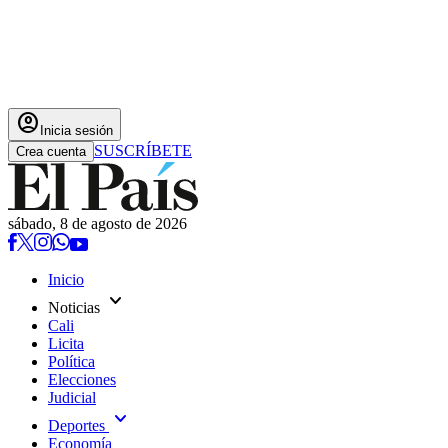
account_circle
Inicia sesión
SUSCRÍBETE
Crea cuenta
sábado, 8 de agosto de 2026
Inicio
expand_more
Noticias
Cali
Licita
Política
Elecciones
Judicial
expand_more
Deportes
Economía