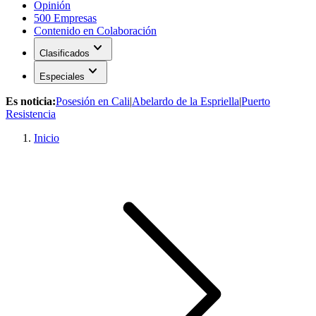
Opinión
500 Empresas
Contenido en Colaboración
expand_more
Clasificados
expand_more
Especiales
Es noticia:
Posesión en Cali
|
Abelardo de la Espriella
|
Puerto
Resistencia
Inicio