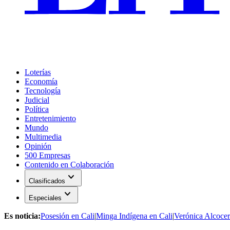
Loterías
Economía
Tecnología
Judicial
Política
Entretenimiento
Mundo
Multimedia
Opinión
500 Empresas
Contenido en Colaboración
expand_more
Clasificados
expand_more
Especiales
Es noticia:
Posesión en Cali
|
Minga Indígena en Cali
|
Verónica Alcocer