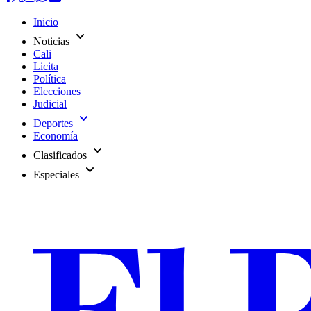
Inicio
expand_more
Noticias
Cali
Licita
Política
Elecciones
Judicial
expand_more
Deportes
Economía
expand_more
Clasificados
expand_more
Especiales