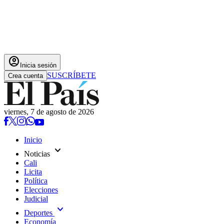
account_circle
Inicia sesión
SUSCRÍBETE
Crea cuenta
viernes, 7 de agosto de 2026
Inicio
expand_more
Noticias
Cali
Licita
Política
Elecciones
Judicial
expand_more
Deportes
Economía