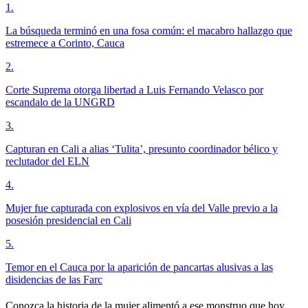
1
.
La búsqueda terminó en una fosa común: el macabro hallazgo que
estremece a Corinto, Cauca
2
.
Corte Suprema otorga libertad a Luis Fernando Velasco por
escandalo de la UNGRD
3
.
Capturan en Cali a alias ‘Tulita’, presunto coordinador bélico y
reclutador del ELN
4
.
Mujer fue capturada con explosivos en vía del Valle previo a la
posesión presidencial en Cali
5
.
Temor en el Cauca por la aparición de pancartas alusivas a las
disidencias de las Farc
Conozca la historia de la mujer alimentó a ese monstruo que hoy