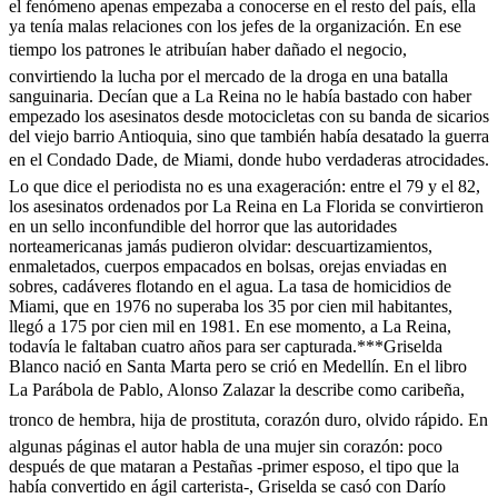
el fenómeno apenas empezaba a conocerse en el resto del país, ella
ya tenía malas relaciones con los jefes de la organización. En ese
tiempo los patrones le atribuían haber dañado el negocio,
convirtiendo la lucha por el mercado de la droga en una batalla
sanguinaria. Decían que a La Reina no le había bastado con haber
empezado los asesinatos desde motocicletas con su banda de sicarios
del viejo barrio Antioquia, sino que también había desatado la guerra
en el Condado Dade, de Miami, donde hubo verdaderas atrocidades.
Lo que dice el periodista no es una exageración: entre el 79 y el 82,
los asesinatos ordenados por La Reina en La Florida se convirtieron
en un sello inconfundible del horror que las autoridades
norteamericanas jamás pudieron olvidar: descuartizamientos,
enmaletados, cuerpos empacados en bolsas, orejas enviadas en
sobres, cadáveres flotando en el agua. La tasa de homicidios de
Miami, que en 1976 no superaba los 35 por cien mil habitantes,
llegó a 175 por cien mil en 1981. En ese momento, a La Reina,
todavía le faltaban cuatro años para ser capturada.***Griselda
Blanco nació en Santa Marta pero se crió en Medellín. En el libro
La Parábola de Pablo, Alonso Zalazar la describe como caribeña,
tronco de hembra, hija de prostituta, corazón duro, olvido rápido. En
algunas páginas el autor habla de una mujer sin corazón: poco
después de que mataran a Pestañas -primer esposo, el tipo que la
había convertido en ágil carterista-, Griselda se casó con Darío