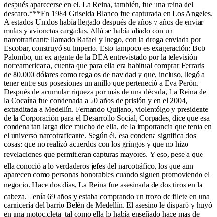
después aparecerse en el. La Reina, también, fue una reina del
descaro.***En 1984 Griselda Blanco fue capturada en Los Angeles.
A estados Unidos había llegado después de años y años de enviar
mulas y avionetas cargadas. Allá se había aliado con un
narcotraficante llamado Rafael y luego, con la droga enviada por
Escobar, construyó su imperio. Esto tampoco es exageración: Bob
Palombo, un ex agente de la DEA entrevistado por la televisión
norteamericana, cuenta que para ella era habitual comprar Ferraris
de 80.000 dólares como regalos de navidad y que, incluso, llegó a
tener entre sus posesiones un anillo que perteneció a Eva Perón.
Después de acumular riqueza por más de una década, La Reina de
la Cocaína fue condenada a 20 años de prisión y en el 2004,
extraditada a Medellín. Fernando Quijano, violentólgo y presidente
de la Corporación para el Desarrollo Social, Corpades, dice que esa
condena tan larga dice mucho de ella, de la importancia que tenía en
el universo narcotraficante. Según él, esa condena significa dos
cosas: que no realizó acuerdos con los gringos y que no hizo
revelaciones que permitieran capturas mayores. Y eso, pese a que
ella conoció a lo verdaderos jefes del narcotráfico, los que aun
aparecen como personas honorables cuando siguen promoviendo el
negocio. Hace dos días, La Reina fue asesinada de dos tiros en la
cabeza. Tenía 69 años y estaba comprando un trozo de filete en una
carnicería del barrio Belén de Medellín. El asesino le disparó y huyó
en una motocicleta, tal como ella lo había enseñado hace más de