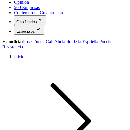
Opinión
500 Empresas
Contenido en Colaboración
expand_more
Clasificados
expand_more
Especiales
Es noticia:
Posesión en Cali
|
Abelardo de la Espriella
|
Puerto
Resistencia
Inicio