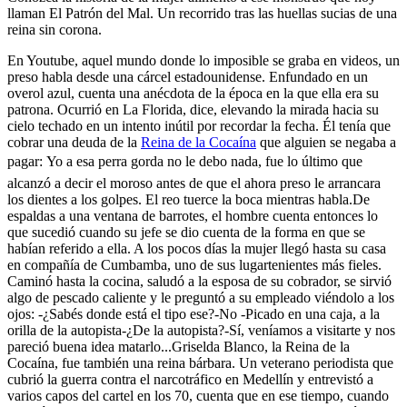
llaman El Patrón del Mal. Un recorrido tras las huellas sucias de una
reina sin corona.
En Youtube, aquel mundo donde lo imposible se graba en videos, un
preso habla desde una cárcel estadounidense. Enfundado en un
overol azul, cuenta una anécdota de la época en la que ella era su
patrona. Ocurrió en La Florida, dice, elevando la mirada hacia su
cielo techado en un intento inútil por recordar la fecha. Él tenía que
cobrar una deuda de la
Reina de la Cocaína
que alguien se negaba a
pagar: Yo a esa perra gorda no le debo nada, fue lo último que
alcanzó a decir el moroso antes de que el ahora preso le arrancara
los dientes a los golpes. El reo tuerce la boca mientras habla.De
espaldas a una ventana de barrotes, el hombre cuenta entonces lo
que sucedió cuando su jefe se dio cuenta de la forma en que se
habían referido a ella. A los pocos días la mujer llegó hasta su casa
en compañía de Cumbamba, uno de sus lugartenientes más fieles.
Caminó hasta la cocina, saludó a la esposa de su cobrador, se sirvió
algo de pescado caliente y le preguntó a su empleado viéndolo a los
ojos: -¿Sabés donde está el tipo ese?-No -Picado en una caja, a la
orilla de la autopista-¿De la autopista?-Sí, veníamos a visitarte y nos
pareció buena idea matarlo...Griselda Blanco, la Reina de la
Cocaína, fue también una reina bárbara. Un veterano periodista que
cubrió la guerra contra el narcotráfico en Medellín y entrevistó a
varios capos del cartel en los 70, cuenta que en ese tiempo, cuando