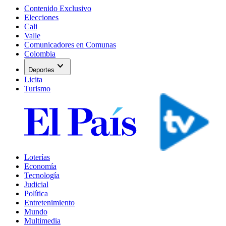
Contenido Exclusivo
Elecciones
Cali
Valle
Comunicadores en Comunas
Colombia
expand_more
Deportes
Licita
Turismo
Loterías
Economía
Tecnología
Judicial
Política
Entretenimiento
Mundo
Multimedia