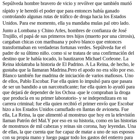
Sepúlveda hombre bravero de vicio y revólver que también murió
rápido y le heredó el poder que para entonces había ganado
controlando algunas rutas de tráfico de droga hacia los Estados
Unidos. Para ese momento, ella ya mandaba mulas pal otro lado.
Junto a Lombana y Chino Arles, hombres de confianza de José
Trujillo, el papá de sus primeros tres hijos (muerto por una cirrosis),
cargaban chicas con marihuana y polvo blanco que entonces
transformaban en verdaderas fortunas verdes. Sepúlveda fue el
padre de su último niño. como si se tratara de una confirmación del
destino que le había tocado, lo bautizaron Michael Corleone. La
Reina idolatraba la historia de El Padrino. A La Reina, de hecho, le
gustaba que la llamaran Madrina.Pero el apodo no era sólo por eso.
Blanco también fue madrina de iniciación de varios mafiosos. Uno
de ellos, Pablo Escobar. Fue ella quien lo impulsó para que pasara
de ser un bandido a un narcotraficante; fue ella quien lo ayudó para
que dejará de depender de los Ochoa -que le compraban la droga
que producía en su primer laboratorio- y se independizara en su
carrera criminal; fue ella quien recibió el primer envío que Escobar
hizo a los Estados Unidos camuflado en llantas de avioneta. Fue
ella, La Reina, la que alimentó al monstruo que hoy en la televisión
llaman Patrón del Mal.Y por eso en su historia, como en las historias
de monstruos de mil cabezas y reinas sin corona, hay leyendas. Una
de ellas, la que cuenta que fue capaz de matar a uno de sus esposos
con su propia mano y luego pagar todo los gastos del entierro para