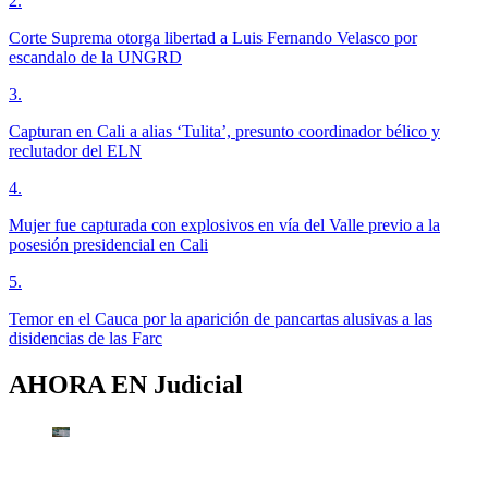
2
.
Corte Suprema otorga libertad a Luis Fernando Velasco por
escandalo de la UNGRD
3
.
Capturan en Cali a alias ‘Tulita’, presunto coordinador bélico y
reclutador del ELN
4
.
Mujer fue capturada con explosivos en vía del Valle previo a la
posesión presidencial en Cali
5
.
Temor en el Cauca por la aparición de pancartas alusivas a las
disidencias de las Farc
AHORA EN
Judicial