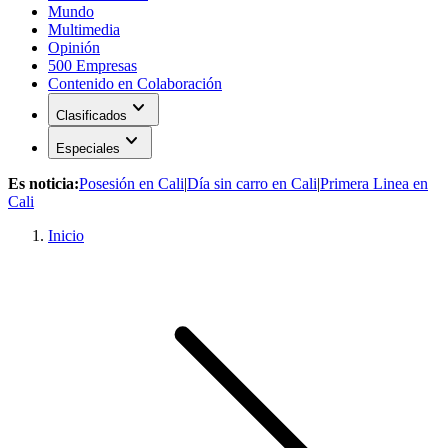
Mundo
Multimedia
Opinión
500 Empresas
Contenido en Colaboración
expand_more
Clasificados
expand_more
Especiales
Es noticia:
Posesión en Cali
|
Día sin carro en Cali
|
Primera Linea en
Cali
Inicio