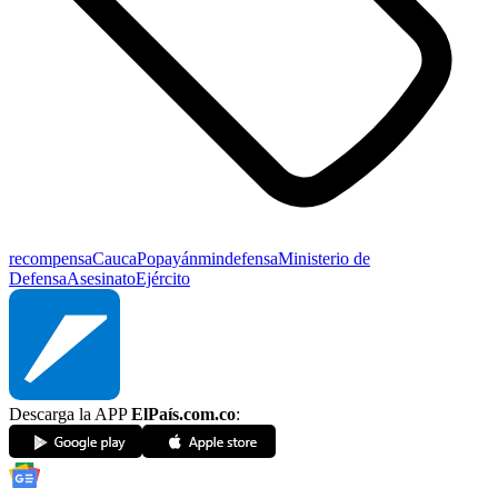
recompensa
Cauca
Popayán
mindefensa
Ministerio de
Defensa
Asesinato
Ejército
Descarga la APP
ElPaís.com.co
: