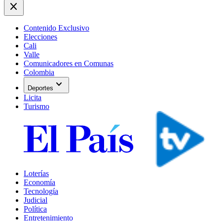
close
Contenido Exclusivo
Elecciones
Cali
Valle
Comunicadores en Comunas
Colombia
expand_more
Deportes
Licita
Turismo
Loterías
Economía
Tecnología
Judicial
Política
Entretenimiento