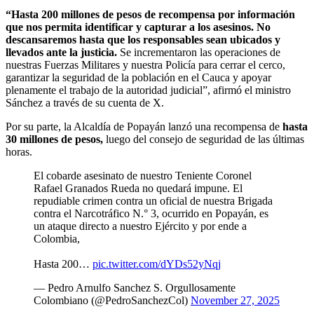
“Hasta 200 millones de pesos de recompensa por información
que nos permita identificar y capturar a los asesinos. No
descansaremos hasta que los responsables sean ubicados y
llevados ante la justicia.
Se incrementaron las operaciones de
nuestras Fuerzas Militares y nuestra Policía para cerrar el cerco,
garantizar la seguridad de la población en el Cauca y apoyar
plenamente el trabajo de la autoridad judicial”, afirmó el ministro
Sánchez a través de su cuenta de X.
Por su parte, la Alcaldía de Popayán lanzó una recompensa de
hasta
30 millones de pesos,
luego del consejo de seguridad de las últimas
horas.
El cobarde asesinato de nuestro Teniente Coronel
Rafael Granados Rueda no quedará impune. El
repudiable crimen contra un oficial de nuestra Brigada
contra el Narcotráfico N.° 3, ocurrido en Popayán, es
un ataque directo a nuestro Ejército y por ende a
Colombia,
Hasta 200…
pic.twitter.com/dYDs52yNqj
— Pedro Arnulfo Sanchez S. Orgullosamente
Colombiano (@PedroSanchezCol)
November 27, 2025