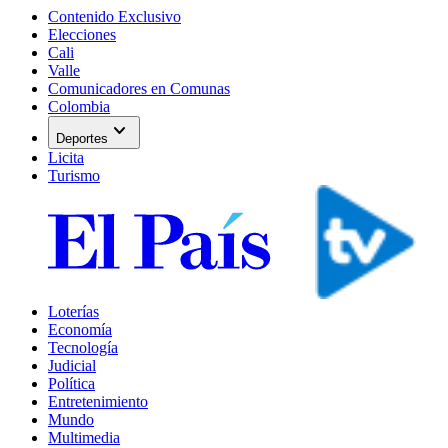
Contenido Exclusivo
Elecciones
Cali
Valle
Comunicadores en Comunas
Colombia
expand_more
Deportes
Licita
Turismo
Loterías
Economía
Tecnología
Judicial
Política
Entretenimiento
Mundo
Multimedia