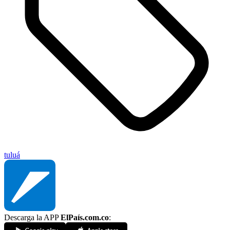
tuluá
Descarga la APP
ElPaís.com.co
: