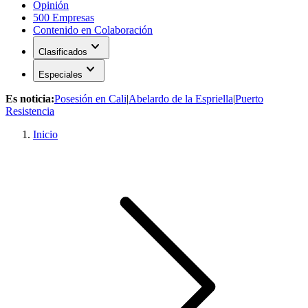
Opinión
500 Empresas
Contenido en Colaboración
expand_more
Clasificados
expand_more
Especiales
Es noticia:
Posesión en Cali
|
Abelardo de la Espriella
|
Puerto
Resistencia
Inicio