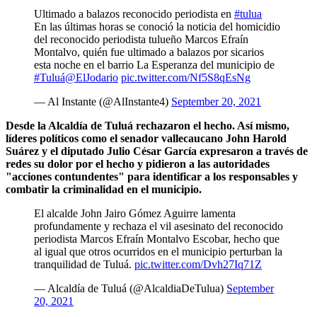
Ultimado a balazos reconocido periodista en
#tulua
En las últimas horas se conoció la noticia del homicidio
del reconocido periodista tulueño Marcos Efraín
Montalvo, quién fue ultimado a balazos por sicarios
esta noche en el barrio La Esperanza del municipio de
#Tuluá
@ElJodario
pic.twitter.com/Nf5S8qEsNg
— Al Instante (@AlInstante4)
September 20, 2021
Desde la Alcaldía de Tuluá rechazaron el hecho. Así mismo,
líderes políticos como el senador vallecaucano John Harold
Suárez y el diputado Julio César García expresaron a través de
redes su dolor por el hecho y pidieron a las autoridades
"acciones contundentes" para identificar a los responsables y
combatir la criminalidad en el municipio.
El alcalde John Jairo Gómez Aguirre lamenta
profundamente y rechaza el vil asesinato del reconocido
periodista Marcos Efraín Montalvo Escobar, hecho que
al igual que otros ocurridos en el municipio perturban la
tranquilidad de Tuluá.
pic.twitter.com/Dvh27Iq71Z
— Alcaldía de Tuluá (@AlcaldiaDeTulua)
September
20, 2021