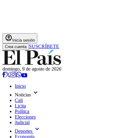
account_circle
Inicia sesión
SUSCRÍBETE
Crea cuenta
domingo, 9 de agosto de 2026
Inicio
expand_more
Noticias
Cali
Licita
Política
Elecciones
Judicial
expand_more
Deportes
Economía