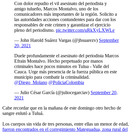
Con dolor repudio el vil asesinato del periodista y
amigo tulueño, Marcos Montalvo, uno de los
comunicadores más importantes de la región. Solicito a
las autoridades acciones contundentes para dar con los
responsables de este crimen y garantizar el ejercicio
pleno del periodismo.
pic.twitter.com/uRkXyLXWLe
— John Harold Suárez Vargas (@jhsuarezv)
September
20, 2021
Duele profundamente el asesinato del periodista Marcos
Efrain Montalvo. Hecho perpetuado por manos
criminales hace pocos minutos en Tulua - Valle del
Cauca. Urge más presencia de la fuerza pública en este
municipio para combatir la criminalidad.
@Diego_Molano
@PoliciaColombia
— Julio César García (@juliocegarciav)
September 20,
2021
Cabe recordar que en la mañana de este domingo otro hecho de
sangre enlutó a Tuluá.
Los cuerpos sin vida de tres personas, entre ellas un menor de edad,
fueron encontrados en el corregimiento Mateguadua, zona rural del