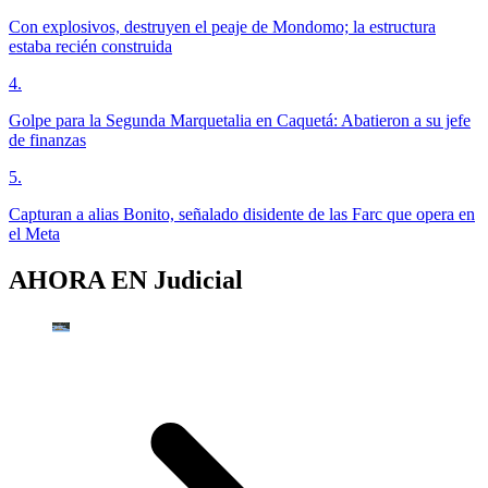
Con explosivos, destruyen el peaje de Mondomo; la estructura
estaba recién construida
4
.
Golpe para la Segunda Marquetalia en Caquetá: Abatieron a su jefe
de finanzas
5
.
Capturan a alias Bonito, señalado disidente de las Farc que opera en
el Meta
AHORA EN
Judicial