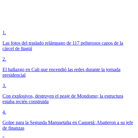
1
.
Las fotos del traslado relámpago de 117 peligrosos capos de la
cárcel de Itagüí
2
.
El hallazgo en Cali que encendió las redes durante la jornada
presidencial
3
.
Con explosivos, destruyen el peaje de Mondomo; la estructura
estaba recién construida
4
.
Golpe para la Segunda Marquetalia en Caquetá: Abatieron a su jefe
de finanzas