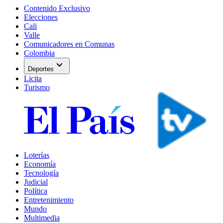
Contenido Exclusivo
Elecciones
Cali
Valle
Comunicadores en Comunas
Colombia
expand_more
Deportes
Licita
Turismo
Loterías
Economía
Tecnología
Judicial
Política
Entretenimiento
Mundo
Multimedia