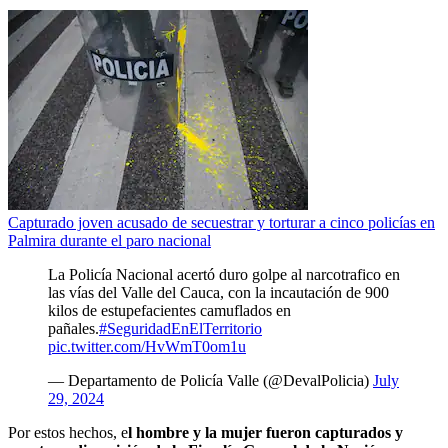
Capturado joven acusado de secuestrar y torturar a cinco policías en
Palmira durante el paro nacional
La Policía Nacional acertó duro golpe al narcotrafico en
las vías del Valle del Cauca, con la incautación de 900
kilos de estupefacientes camuflados en
pañales.
#SeguridadEnElTerritorio
pic.twitter.com/HvWmT0om1u
— Departamento de Policía Valle (@DevalPolicia)
July
29, 2024
Por estos hechos, e
l hombre y la mujer fueron capturados y