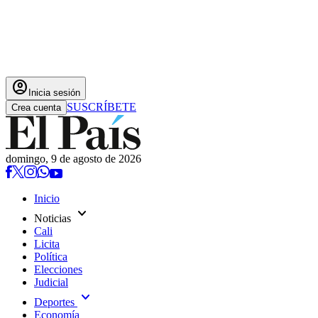
account_circle
Inicia sesión
SUSCRÍBETE
Crea cuenta
domingo, 9 de agosto de 2026
Inicio
expand_more
Noticias
Cali
Licita
Política
Elecciones
Judicial
expand_more
Deportes
Economía