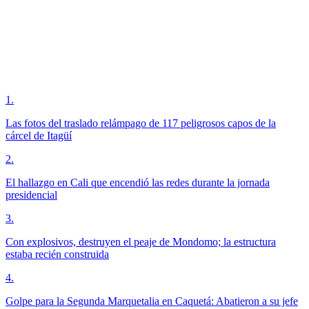
1
.
Las fotos del traslado relámpago de 117 peligrosos capos de la
cárcel de Itagüí
2
.
El hallazgo en Cali que encendió las redes durante la jornada
presidencial
3
.
Con explosivos, destruyen el peaje de Mondomo; la estructura
estaba recién construida
4
.
Golpe para la Segunda Marquetalia en Caquetá: Abatieron a su jefe