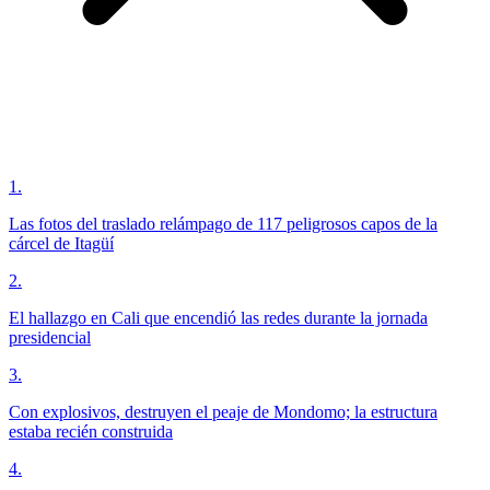
1
.
Las fotos del traslado relámpago de 117 peligrosos capos de la
cárcel de Itagüí
2
.
El hallazgo en Cali que encendió las redes durante la jornada
presidencial
3
.
Con explosivos, destruyen el peaje de Mondomo; la estructura
estaba recién construida
4
.