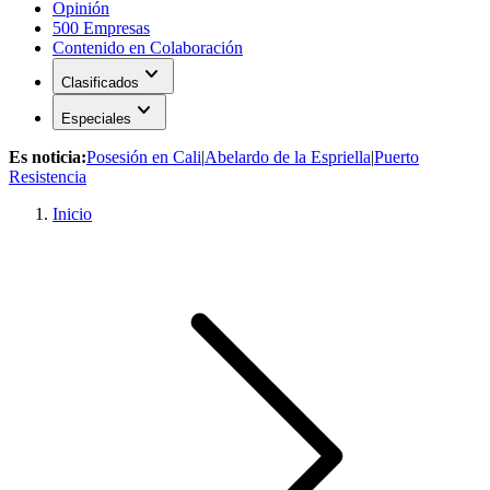
Opinión
500 Empresas
Contenido en Colaboración
expand_more
Clasificados
expand_more
Especiales
Es noticia:
Posesión en Cali
|
Abelardo de la Espriella
|
Puerto
Resistencia
Inicio