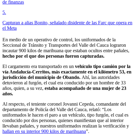
de finanzas
5
.
Capturan a alias Bonito, señalado disidente de las Farc que opera en
el Meta
En medio de un operativo de control, los uniformados de la
Seccional de Tránsito y Transportes del Valle del Cauca lograron
incautar 900 kilos de marihuana que estaban ocultos entre pañales,
hecho por el que dos personas fueron capturadas.
El cargamento era transportado en un
vehículo tipo camión por la
vía Andalucía-Cerritos, más exactamente en el kilómetro 53, en
jurisdicción del municipio de Obando.
Ahí, las autoridades
detuvieron al furgón, el cual era conducido por un hombre de 33
años, quien, a su vez,
estaba acompañado de una mujer de 23
años.
Al respecto, el teniente coronel Jovanni Cepeda, comandante del
departamento de Policía del Valle del Cauca, relató: “Los
uniformados le hacen el paro a un vehículo, tipo furgón, el cual es
conducido por dos personas, quienes manifiestan que al interior
llevaban pañales, y nuestros uniformados realizan la verificación y
hallan en su interior 900 kilos de marihuana
”.