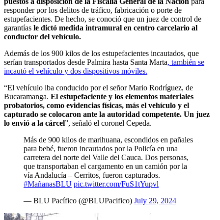
puestos a disposición de la Fiscalía General de la Nación
para
responder por los delitos de tráfico, fabricación o porte de
estupefacientes. De hecho, se conoció que un juez de control de
garantías
le dictó medida intramural en centro carcelario al
conductor del vehículo.
Además de los 900 kilos de los estupefacientes incautados, que
serían transportados desde Palmira hasta Santa Marta
, también se
incautó el vehículo y dos dispositivos móviles.
“El vehículo iba conducido por el señor Mario Rodríguez, de
Bucaramanga.
El estupefaciente y los elementos materiales
probatorios, como evidencias físicas, más el vehículo y el
capturado se colocaron ante la autoridad competente. Un juez
lo envió a la cárcel
”, señaló el coronel Cepeda.
Más de 900 kilos de marihuana, escondidos en pañales
para bebé, fueron incautados por la Policía en una
carretera del norte del Valle del Cauca. Dos personas,
que transportaban el cargamento en un camión por la
vía Andalucía – Cerritos, fueron capturados.
#MañanasBLU
pic.twitter.com/FuS1tYupvl
— BLU Pacífico (@BLUPacifico)
July 29, 2024