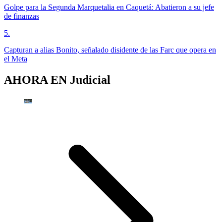
Golpe para la Segunda Marquetalia en Caquetá: Abatieron a su jefe
de finanzas
5
.
Capturan a alias Bonito, señalado disidente de las Farc que opera en
el Meta
AHORA EN
Judicial