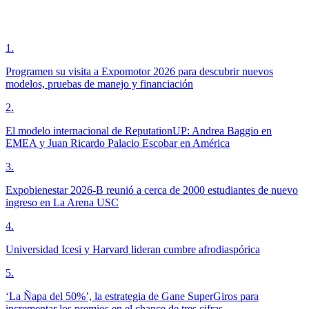
1
.
Programen su visita a Expomotor 2026 para descubrir nuevos
modelos, pruebas de manejo y financiación
2
.
El modelo internacional de ReputationUP: Andrea Baggio en
EMEA y Juan Ricardo Palacio Escobar en América
3
.
Expobienestar 2026-B reunió a cerca de 2000 estudiantes de nuevo
ingreso en La Arena USC
4
.
Universidad Icesi y Harvard lideran cumbre afrodiaspórica
5
.
‘La Ñapa del 50%’, la estrategia de Gane SuperGiros para
incrementar los premios en el chance de tres cifras