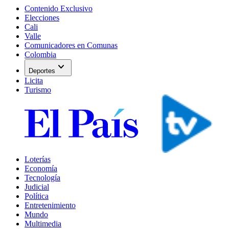
Contenido Exclusivo
Elecciones
Cali
Valle
Comunicadores en Comunas
Colombia
expand_more
Deportes
Licita
Turismo
Loterías
Economía
Tecnología
Judicial
Política
Entretenimiento
Mundo
Multimedia