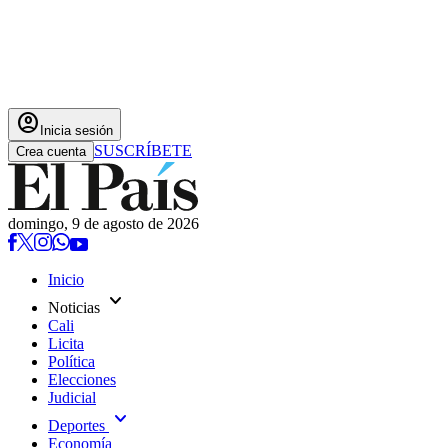
account_circle
Inicia sesión
SUSCRÍBETE
Crea cuenta
domingo, 9 de agosto de 2026
Inicio
expand_more
Noticias
Cali
Licita
Política
Elecciones
Judicial
expand_more
Deportes
Economía