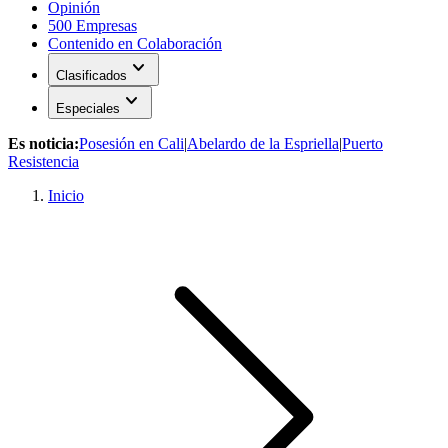
Opinión
500 Empresas
Contenido en Colaboración
expand_more
Clasificados
expand_more
Especiales
Es noticia:
Posesión en Cali
|
Abelardo de la Espriella
|
Puerto
Resistencia
Inicio