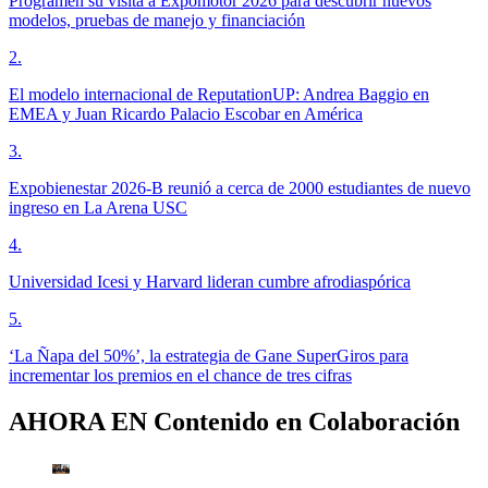
Programen su visita a Expomotor 2026 para descubrir nuevos
modelos, pruebas de manejo y financiación
2
.
El modelo internacional de ReputationUP: Andrea Baggio en
EMEA y Juan Ricardo Palacio Escobar en América
3
.
Expobienestar 2026-B reunió a cerca de 2000 estudiantes de nuevo
ingreso en La Arena USC
4
.
Universidad Icesi y Harvard lideran cumbre afrodiaspórica
5
.
‘La Ñapa del 50%’, la estrategia de Gane SuperGiros para
incrementar los premios en el chance de tres cifras
AHORA EN
Contenido en Colaboración