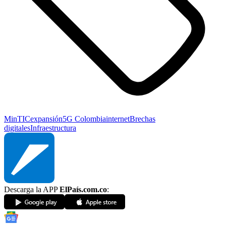
MinTIC
expansión
5G Colombia
internet
Brechas
digitales
Infraestructura
Descarga la APP
ElPaís.com.co
: