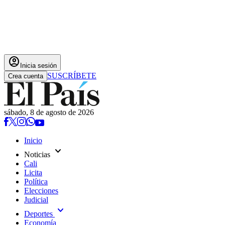
account_circle
Inicia sesión
SUSCRÍBETE
Crea cuenta
sábado, 8 de agosto de 2026
Inicio
expand_more
Noticias
Cali
Licita
Política
Elecciones
Judicial
expand_more
Deportes
Economía