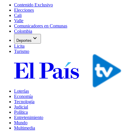
Contenido Exclusivo
Elecciones
Cali
Valle
Comunicadores en Comunas
Colombia
expand_more
Deportes
Licita
Turismo
Loterías
Economía
Tecnología
Judicial
Política
Entretenimiento
Mundo
Multimedia