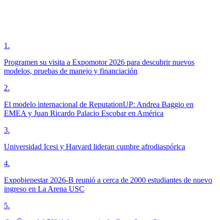
1
.
Programen su visita a Expomotor 2026 para descubrir nuevos
modelos, pruebas de manejo y financiación
2
.
El modelo internacional de ReputationUP: Andrea Baggio en
EMEA y Juan Ricardo Palacio Escobar en América
3
.
Universidad Icesi y Harvard lideran cumbre afrodiaspórica
4
.
Expobienestar 2026-B reunió a cerca de 2000 estudiantes de nuevo
ingreso en La Arena USC
5
.