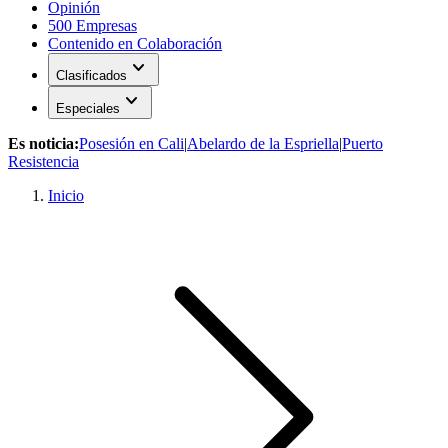
Opinión
500 Empresas
Contenido en Colaboración
expand_more
Clasificados
expand_more
Especiales
Es noticia:
Posesión en Cali
|
Abelardo de la Espriella
|
Puerto
Resistencia
Inicio