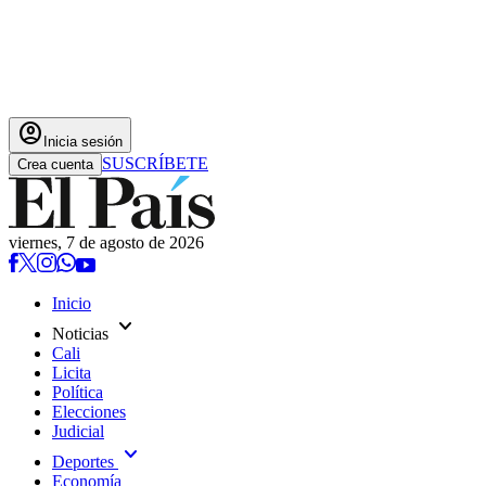
account_circle
Inicia sesión
SUSCRÍBETE
Crea cuenta
viernes, 7 de agosto de 2026
Inicio
expand_more
Noticias
Cali
Licita
Política
Elecciones
Judicial
expand_more
Deportes
Economía