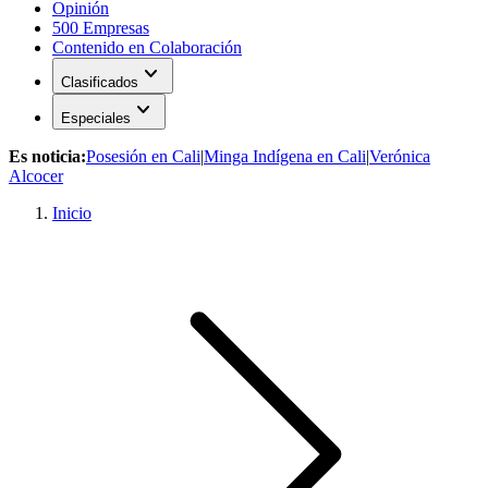
Opinión
500 Empresas
Contenido en Colaboración
expand_more
Clasificados
expand_more
Especiales
Es noticia:
Posesión en Cali
|
Minga Indígena en Cali
|
Verónica
Alcocer
Inicio