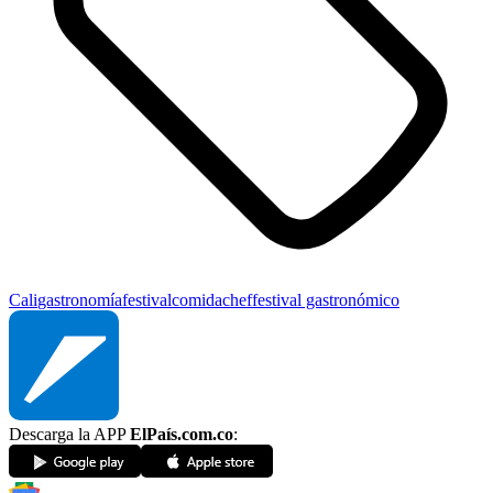
Cali
gastronomía
festival
comida
chef
festival gastronómico
Descarga la APP
ElPaís.com.co
: