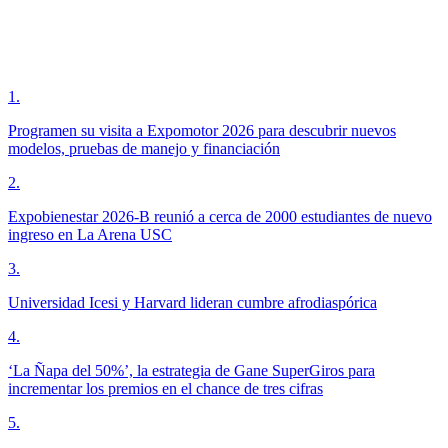
1
.
Programen su visita a Expomotor 2026 para descubrir nuevos
modelos, pruebas de manejo y financiación
2
.
Expobienestar 2026-B reunió a cerca de 2000 estudiantes de nuevo
ingreso en La Arena USC
3
.
Universidad Icesi y Harvard lideran cumbre afrodiaspórica
4
.
‘La Ñapa del 50%’, la estrategia de Gane SuperGiros para
incrementar los premios en el chance de tres cifras
5
.