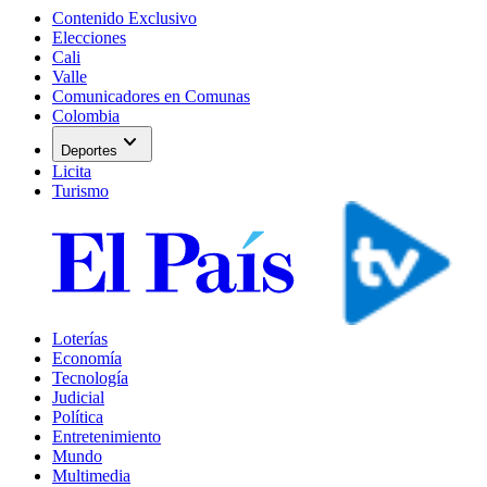
Contenido Exclusivo
Elecciones
Cali
Valle
Comunicadores en Comunas
Colombia
expand_more
Deportes
Licita
Turismo
Loterías
Economía
Tecnología
Judicial
Política
Entretenimiento
Mundo
Multimedia