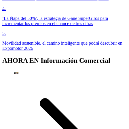
4
.
‘La Ñapa del 50%’, la estrategia de Gane SuperGiros para
incrementar los premios en el chance de tres cifras
5
.
Movilidad sostenible, el camino inteligente que podrá descubrir en
Expomotor 2026
AHORA EN
Información Comercial