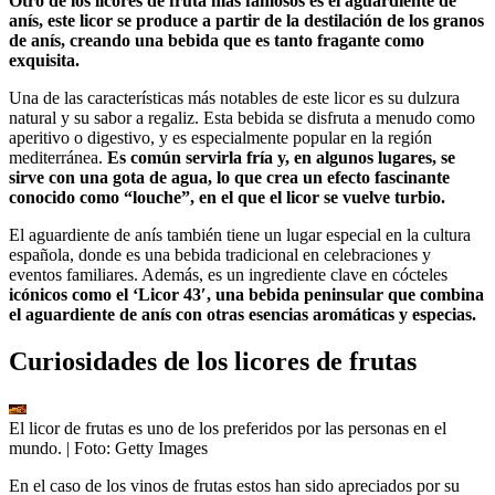
Otro de los licores de fruta más famosos es el aguardiente de
anís, este licor se produce a partir de la destilación de los granos
de anís, creando una bebida que es tanto fragante como
exquisita.
Una de las características más notables de este licor es su dulzura
natural y su sabor a regaliz. Esta bebida se disfruta a menudo como
aperitivo o digestivo, y es especialmente popular en la región
mediterránea.
Es común servirla fría y, en algunos lugares, se
sirve con una gota de agua, lo que crea un efecto fascinante
conocido como “louche”, en el que el licor se vuelve turbio.
El aguardiente de anís también tiene un lugar especial en la cultura
española, donde es una bebida tradicional en celebraciones y
eventos familiares. Además, es un ingrediente clave en cócteles
icónicos como el ‘Licor 43′, una bebida peninsular que combina
el aguardiente de anís con otras esencias aromáticas y especias.
Curiosidades de los licores de frutas
El licor de frutas es uno de los preferidos por las personas en el
mundo.
| Foto:
Getty Images
En el caso de los vinos de frutas estos han sido apreciados por su