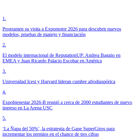
1
.
Programen su visita a Expomotor 2026 para descubrir nuevos
modelos, pruebas de manejo y financiación
2
.
El modelo internacional de ReputationUP: Andrea Baggio en
EMEA y Juan Ricardo Palacio Escobar en América
3
.
Universidad Icesi y Harvard lideran cumbre afrodiaspórica
4
.
Expobienestar 2026-B reunió a cerca de 2000 estudiantes de nuevo
ingreso en La Arena USC
5
.
‘La Ñapa del 50%’, la estrategia de Gane SuperGiros para
incrementar los premios en el chance de tres cifras