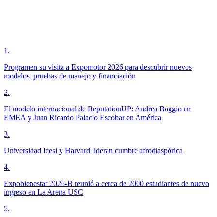
1
.
Programen su visita a Expomotor 2026 para descubrir nuevos
modelos, pruebas de manejo y financiación
2
.
El modelo internacional de ReputationUP: Andrea Baggio en
EMEA y Juan Ricardo Palacio Escobar en América
3
.
Universidad Icesi y Harvard lideran cumbre afrodiaspórica
4
.
Expobienestar 2026-B reunió a cerca de 2000 estudiantes de nuevo
ingreso en La Arena USC
5
.