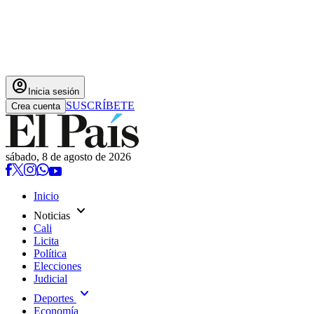
account_circle
Inicia sesión
SUSCRÍBETE
Crea cuenta
sábado, 8 de agosto de 2026
Inicio
expand_more
Noticias
Cali
Licita
Política
Elecciones
Judicial
expand_more
Deportes
Economía