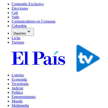
Contenido Exclusivo
Elecciones
Cali
Valle
Comunicadores en Comunas
Colombia
expand_more
Deportes
Licita
Turismo
Loterías
Economía
Tecnología
Judicial
Política
Entretenimiento
Mundo
Multimedia