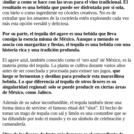
s
imilar a como se hace con las uvas para el vino tradicional. El
resultado es una bebida que puede ser disfrutada por sí sola,
con hielo o como ingrediente en cócteles creativos. No es de
extrañar que los amantes de la coctelería estén explorando cada vez
más esta opción versátil y deliciosa.
Por su parte, el tequila del agave es una bebida que lleva
consigo la esencia misma de México. Aunque a menudo se
asocia con margaritas y fiestas, el tequila es una bebida con una
historia rica y una tradición profunda.
El agave azul, también conocido como el ‘oro azul’ de México, es la
materia prima del tequila. La planta se cultiva durante varios años
antes de ser cosechada y procesada para extraer sus jugos,
que
luego se fermentan y destilan para producir esta maravillosa
bebida. Lo que diferencia al tequila de otros licores es su
singularidad regional: solo se puede producir en ciertas áreas
de México, como Jalisco.
Además de su sabor inconfundible, el tequila también tiene una
forma única de servirse: el famoso ritual del “shot”. El hecho de
tomar un trago de tequila con sal y limón es una costumbre que se
ha difundido por todo el mundo y es un símbolo de celebración y
camaradería.