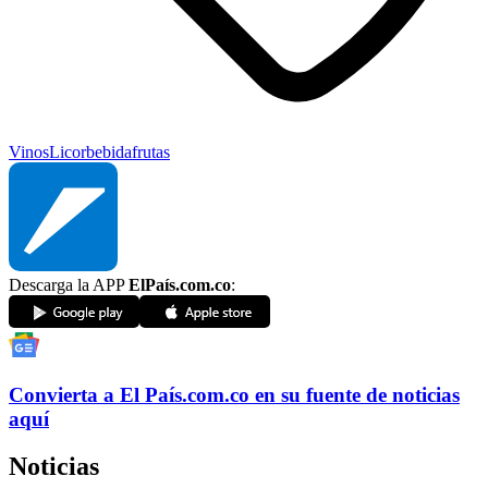
Vinos
Licor
bebida
frutas
Descarga la APP
ElPaís.com.co
:
Convierta a
El País
.com.co
en su fuente de noticias
aquí
Noticias