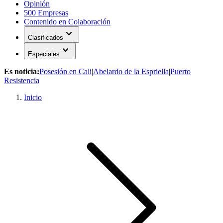
Opinión
500 Empresas
Contenido en Colaboración
expand_more
Clasificados
expand_more
Especiales
Es noticia:
Posesión en Cali
|
Abelardo de la Espriella
|
Puerto
Resistencia
Inicio