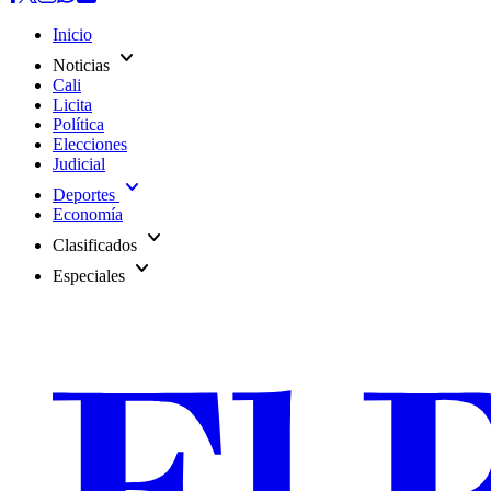
Inicio
expand_more
Noticias
Cali
Licita
Política
Elecciones
Judicial
expand_more
Deportes
Economía
expand_more
Clasificados
expand_more
Especiales