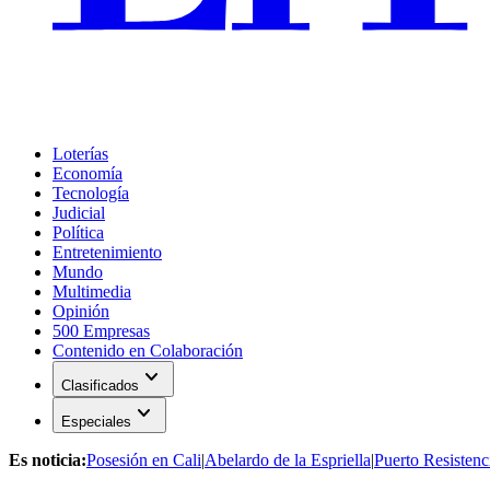
Loterías
Economía
Tecnología
Judicial
Política
Entretenimiento
Mundo
Multimedia
Opinión
500 Empresas
Contenido en Colaboración
expand_more
Clasificados
expand_more
Especiales
Es noticia:
Posesión en Cali
|
Abelardo de la Espriella
|
Puerto Resistenc