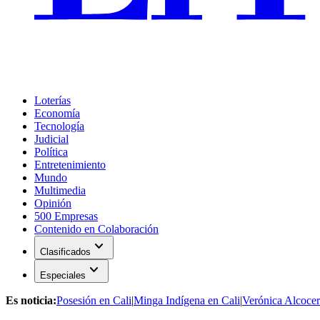
Loterías
Economía
Tecnología
Judicial
Política
Entretenimiento
Mundo
Multimedia
Opinión
500 Empresas
Contenido en Colaboración
expand_more
Clasificados
expand_more
Especiales
Es noticia:
Posesión en Cali
|
Minga Indígena en Cali
|
Verónica Alcocer