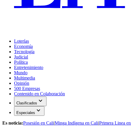
Loterías
Economía
Tecnología
Judicial
Política
Entretenimiento
Mundo
Multimedia
Opinión
500 Empresas
Contenido en Colaboración
expand_more
Clasificados
expand_more
Especiales
Es noticia:
Posesión en Cali
|
Minga Indígena en Cali
|
Primera Linea en