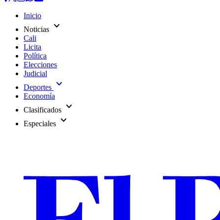
Inicio
expand_more
Noticias
Cali
Licita
Política
Elecciones
Judicial
expand_more
Deportes
Economía
expand_more
Clasificados
expand_more
Especiales