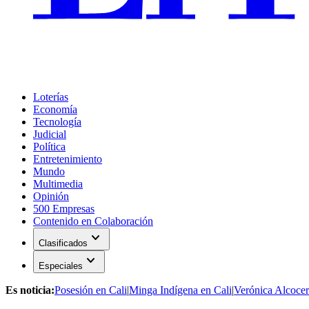
Loterías
Economía
Tecnología
Judicial
Política
Entretenimiento
Mundo
Multimedia
Opinión
500 Empresas
Contenido en Colaboración
expand_more
Clasificados
expand_more
Especiales
Es noticia:
Posesión en Cali
|
Minga Indígena en Cali
|
Verónica Alcocer