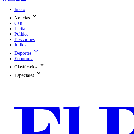
Inicio
expand_more
Noticias
Cali
Licita
Política
Elecciones
Judicial
expand_more
Deportes
Economía
expand_more
Clasificados
expand_more
Especiales