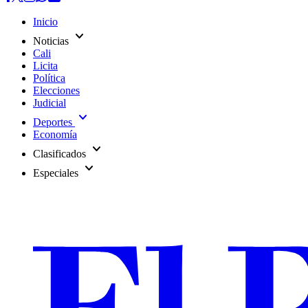
Inicio
expand_more
Noticias
Cali
Licita
Política
Elecciones
Judicial
expand_more
Deportes
Economía
expand_more
Clasificados
expand_more
Especiales