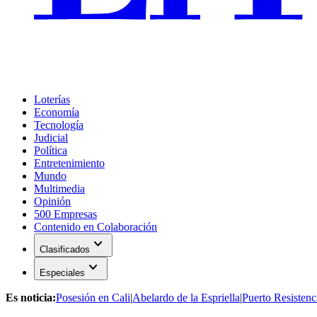
Loterías
Economía
Tecnología
Judicial
Política
Entretenimiento
Mundo
Multimedia
Opinión
500 Empresas
Contenido en Colaboración
expand_more
Clasificados
expand_more
Especiales
Es noticia:
Posesión en Cali
|
Abelardo de la Espriella
|
Puerto Resistenc