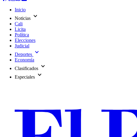
Inicio
expand_more
Noticias
Cali
Licita
Política
Elecciones
Judicial
expand_more
Deportes
Economía
expand_more
Clasificados
expand_more
Especiales