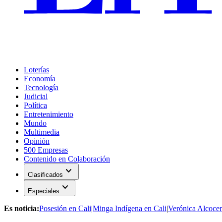
Loterías
Economía
Tecnología
Judicial
Política
Entretenimiento
Mundo
Multimedia
Opinión
500 Empresas
Contenido en Colaboración
expand_more
Clasificados
expand_more
Especiales
Es noticia:
Posesión en Cali
|
Minga Indígena en Cali
|
Verónica Alcocer