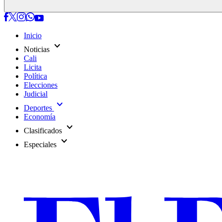
Inicio
expand_more
Noticias
Cali
Licita
Política
Elecciones
Judicial
expand_more
Deportes
Economía
expand_more
Clasificados
expand_more
Especiales