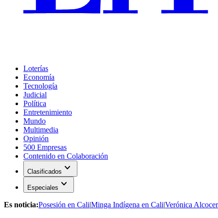
Loterías
Economía
Tecnología
Judicial
Política
Entretenimiento
Mundo
Multimedia
Opinión
500 Empresas
Contenido en Colaboración
expand_more
Clasificados
expand_more
Especiales
Es noticia:
Posesión en Cali
|
Minga Indígena en Cali
|
Verónica Alcocer