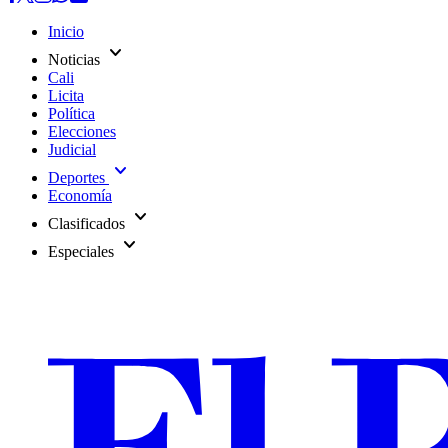
Inicio
expand_more
Noticias
Cali
Licita
Política
Elecciones
Judicial
expand_more
Deportes
Economía
expand_more
Clasificados
expand_more
Especiales