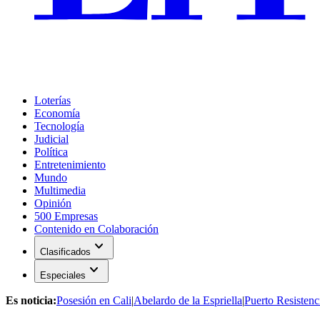
Loterías
Economía
Tecnología
Judicial
Política
Entretenimiento
Mundo
Multimedia
Opinión
500 Empresas
Contenido en Colaboración
expand_more
Clasificados
expand_more
Especiales
Es noticia:
Posesión en Cali
|
Abelardo de la Espriella
|
Puerto Resistenc