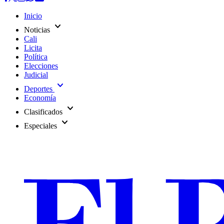
Inicio
expand_more
Noticias
Cali
Licita
Política
Elecciones
Judicial
expand_more
Deportes
Economía
expand_more
Clasificados
expand_more
Especiales