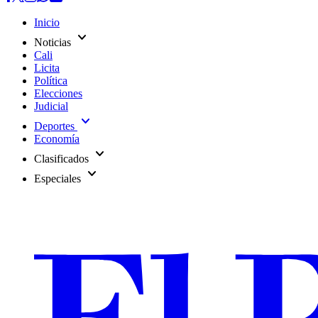
Inicio
expand_more
Noticias
Cali
Licita
Política
Elecciones
Judicial
expand_more
Deportes
Economía
expand_more
Clasificados
expand_more
Especiales