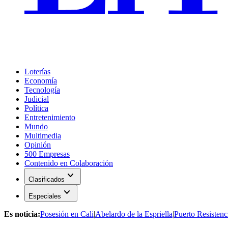
Loterías
Economía
Tecnología
Judicial
Política
Entretenimiento
Mundo
Multimedia
Opinión
500 Empresas
Contenido en Colaboración
expand_more
Clasificados
expand_more
Especiales
Es noticia:
Posesión en Cali
|
Abelardo de la Espriella
|
Puerto Resistenc