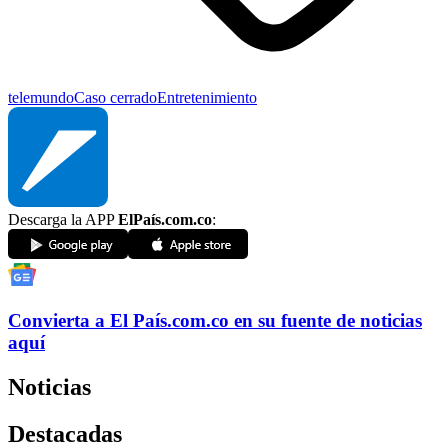
telemundo
Caso cerrado
Entretenimiento
Descarga la APP
ElPaís.com.co
:
Convierta a
El País
.com.co
en su fuente de noticias
aquí
Noticias
Destacadas