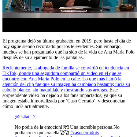
El programa dejó su última grabación en 2019, pero hasta el día de
hoy sigue siendo recordado por los televidentes. Sin embargo,
muchos se han preguntado qué ha sido de la vida de Ana María Polo
después de su alejamiento de las pantallas.
Recientemente, la abogada de familia se convirtió en tendencia en
TikTok, donde una seguidora compartió un video en el que se
encontró con Ana María Polo en la calle. Lo que más llamó la
atención del clip fue que su imagen ha cambiado bastante; lucía su
cabello blanco, sin maquillaje y mostrando sus arrugas.
Este
sorprendente video ha dejado a los fans impactados, ya que su
imagen estaba inmortalizada por ‘Caso Cerrado’, y desconocían
cómo lucía actualmente.
@itsitati_7
No podia de la emocion!!🥰 Una increible persona.No
podia creer que era ella🥰🥰
#casocerradotv