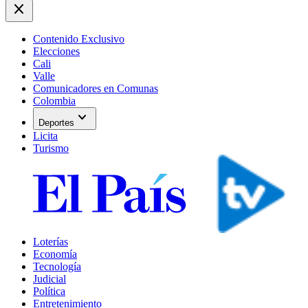
close
Contenido Exclusivo
Elecciones
Cali
Valle
Comunicadores en Comunas
Colombia
expand_more
Deportes
Licita
Turismo
Loterías
Economía
Tecnología
Judicial
Política
Entretenimiento