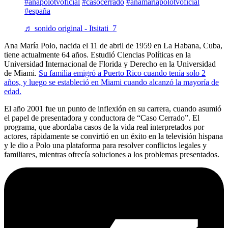
#anapolotvoficial
#casocerrado
#anamariapolotvoficial
#españa
♬ sonido original - Itsitati_7
Ana María Polo, nacida el 11 de abril de 1959 en La Habana, Cuba,
tiene actualmente 64 años. Estudió Ciencias Políticas en la
Universidad Internacional de Florida y Derecho en la Universidad
de Miami.
Su familia emigró a Puerto Rico cuando tenía solo 2
años, y luego se estableció en Miami cuando alcanzó la mayoría de
edad.
El año 2001 fue un punto de inflexión en su carrera, cuando asumió
el papel de presentadora y conductora de “Caso Cerrado”. El
programa, que abordaba casos de la vida real interpretados por
actores, rápidamente se convirtió en un éxito en la televisión hispana
y le dio a Polo una plataforma para resolver conflictos legales y
familiares, mientras ofrecía soluciones a los problemas presentados.