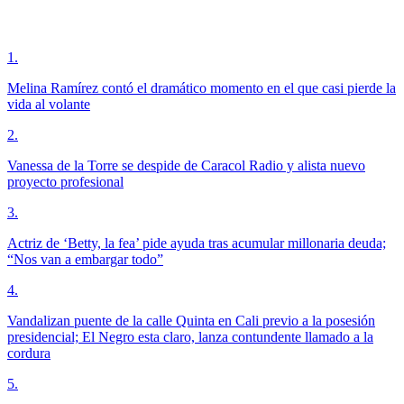
1
.
Melina Ramírez contó el dramático momento en el que casi pierde la
vida al volante
2
.
Vanessa de la Torre se despide de Caracol Radio y alista nuevo
proyecto profesional
3
.
Actriz de ‘Betty, la fea’ pide ayuda tras acumular millonaria deuda;
“Nos van a embargar todo”
4
.
Vandalizan puente de la calle Quinta en Cali previo a la posesión
presidencial; El Negro esta claro, lanza contundente llamado a la
cordura
5
.