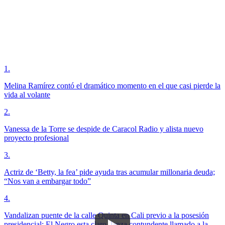
1
.
Melina Ramírez contó el dramático momento en el que casi pierde la
vida al volante
2
.
Vanessa de la Torre se despide de Caracol Radio y alista nuevo
proyecto profesional
3
.
Actriz de ‘Betty, la fea’ pide ayuda tras acumular millonaria deuda;
“Nos van a embargar todo”
4
.
Vandalizan puente de la calle Quinta en Cali previo a la posesión
presidencial; El Negro esta claro, lanza contundente llamado a la