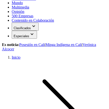
Mundo
Multimedia
Opinión
500 Empresas
Contenido en Colaboración
expand_more
Clasificados
expand_more
Especiales
Es noticia:
Posesión en Cali
|
Minga Indígena en Cali
|
Verónica
Alcocer
Inicio