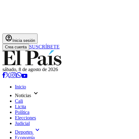
account_circle
Inicia sesión
SUSCRÍBETE
Crea cuenta
sábado, 8 de agosto de 2026
Inicio
expand_more
Noticias
Cali
Licita
Política
Elecciones
Judicial
expand_more
Deportes
Economía