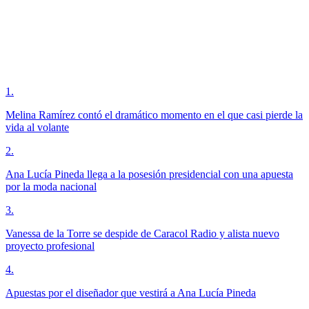
1
.
Melina Ramírez contó el dramático momento en el que casi pierde la
vida al volante
2
.
Ana Lucía Pineda llega a la posesión presidencial con una apuesta
por la moda nacional
3
.
Vanessa de la Torre se despide de Caracol Radio y alista nuevo
proyecto profesional
4
.
Apuestas por el diseñador que vestirá a Ana Lucía Pineda