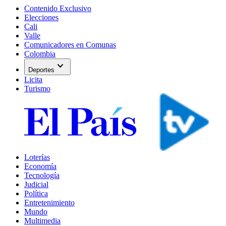
Contenido Exclusivo
Elecciones
Cali
Valle
Comunicadores en Comunas
Colombia
expand_more
Deportes
Licita
Turismo
Loterías
Economía
Tecnología
Judicial
Política
Entretenimiento
Mundo
Multimedia