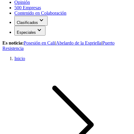
Opinión
500 Empresas
Contenido en Colaboración
expand_more
Clasificados
expand_more
Especiales
Es noticia:
Posesión en Cali
|
Abelardo de la Espriella
|
Puerto
Resistencia
Inicio