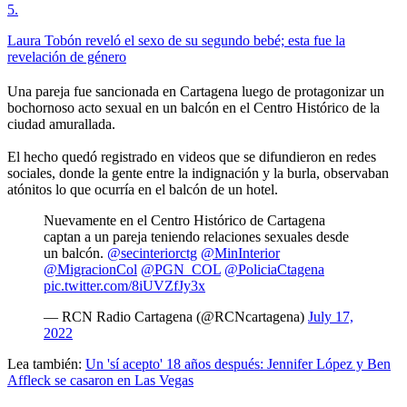
5
.
Laura Tobón reveló el sexo de su segundo bebé; esta fue la
revelación de género
Una pareja fue sancionada en Cartagena luego de protagonizar un
bochornoso acto sexual en un balcón en el Centro Histórico de la
ciudad amurallada.
El hecho quedó registrado en videos que se difundieron en redes
sociales, donde la gente entre la indignación y la burla, observaban
atónitos lo que ocurría en el balcón de un hotel.
Nuevamente en el Centro Histórico de Cartagena
captan a un pareja teniendo relaciones sexuales desde
un balcón.
@secinteriorctg
@MinInterior
@MigracionCol
@PGN_COL
@PoliciaCtagena
pic.twitter.com/8iUVZfJy3x
— RCN Radio Cartagena (@RCNcartagena)
July 17,
2022
Lea también:
Un 'sí acepto' 18 años después: Jennifer López y Ben
Affleck se casaron en Las Vegas