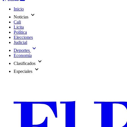
Inicio
expand_more
Noticias
Cali
Licita
Política
Elecciones
Judicial
expand_more
Deportes
Economía
expand_more
Clasificados
expand_more
Especiales