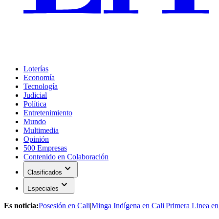
Loterías
Economía
Tecnología
Judicial
Política
Entretenimiento
Mundo
Multimedia
Opinión
500 Empresas
Contenido en Colaboración
expand_more
Clasificados
expand_more
Especiales
Es noticia:
Posesión en Cali
|
Minga Indígena en Cali
|
Primera Linea en