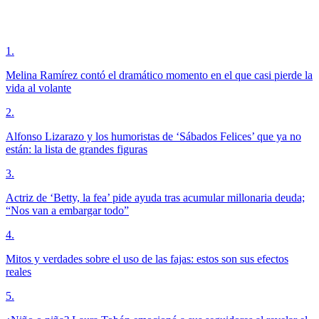
1
.
Melina Ramírez contó el dramático momento en el que casi pierde la
vida al volante
2
.
Alfonso Lizarazo y los humoristas de ‘Sábados Felices’ que ya no
están: la lista de grandes figuras
3
.
Actriz de ‘Betty, la fea’ pide ayuda tras acumular millonaria deuda;
“Nos van a embargar todo”
4
.
Mitos y verdades sobre el uso de las fajas: estos son sus efectos
reales
5
.