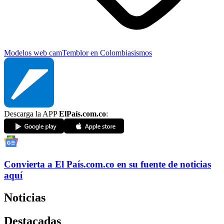
Modelos web cam
Temblor en Colombia
sismos
Descarga la APP
ElPaís.com.co
:
Convierta a
El País
.com.co
en su fuente de noticias
aquí
Noticias
Destacadas