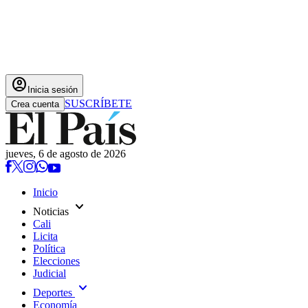
account_circle
Inicia sesión
SUSCRÍBETE
Crea cuenta
jueves, 6 de agosto de 2026
Inicio
expand_more
Noticias
Cali
Licita
Política
Elecciones
Judicial
expand_more
Deportes
Economía