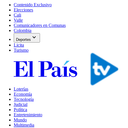
Contenido Exclusivo
Elecciones
Cali
Valle
Comunicadores en Comunas
Colombia
expand_more
Deportes
Licita
Turismo
Loterías
Economía
Tecnología
Judicial
Política
Entretenimiento
Mundo
Multimedia