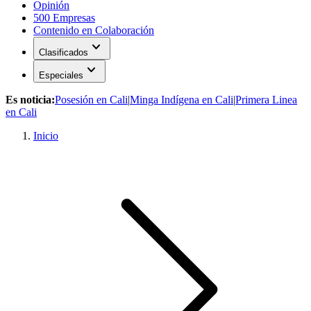
Opinión
500 Empresas
Contenido en Colaboración
expand_more
Clasificados
expand_more
Especiales
Es noticia:
Posesión en Cali
|
Minga Indígena en Cali
|
Primera Linea
en Cali
Inicio