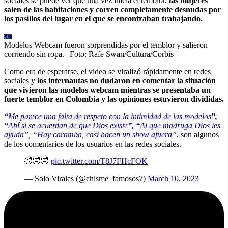
sociales se puede ver que una vez inicia el temblor,
las mujeres
salen de las habitaciones y corren completamente desnudas por
los pasillos del lugar en el que se encontraban trabajando.
Modelos Webcam fueron sorprendidas por el temblor y salieron
corriendo sin ropa.
| Foto:
Rafe Swan/Cultura/Corbis
Como era de esperarse, el video se viralizó rápidamente en redes
sociales y
los internautas no dudaron en comentar la situación
que vivieron las modelos webcam mientras se presentaba un
fuerte temblor en Colombia y las opiniones estuvieron divididas.
“
Me parece una falta de respeto con la intimidad de las modelos
”,
“
Ahí si se acuerdan de que Dios existe
”, “
Al que madruga Dios les
ayuda”, “Hay caramba, casi hacen un show afuera”
,
son algunos
de los comentarios de los usuarios en las redes sociales.
🤣🤣🤣
pic.twitter.com/T8J7FHcFOK
— Solo Virales (@chisme_famosos7)
March 10, 2023