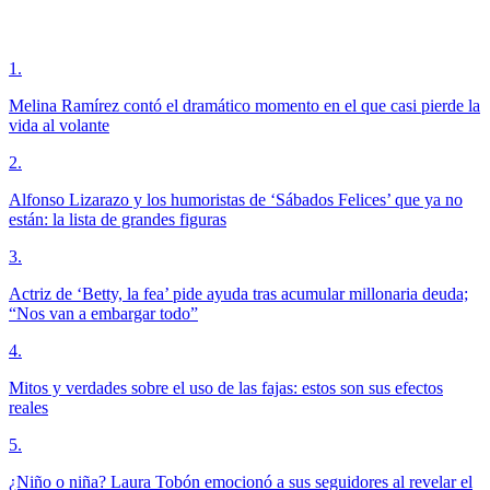
1
.
Melina Ramírez contó el dramático momento en el que casi pierde la
vida al volante
2
.
Alfonso Lizarazo y los humoristas de ‘Sábados Felices’ que ya no
están: la lista de grandes figuras
3
.
Actriz de ‘Betty, la fea’ pide ayuda tras acumular millonaria deuda;
“Nos van a embargar todo”
4
.
Mitos y verdades sobre el uso de las fajas: estos son sus efectos
reales
5
.
¿Niño o niña? Laura Tobón emocionó a sus seguidores al revelar el