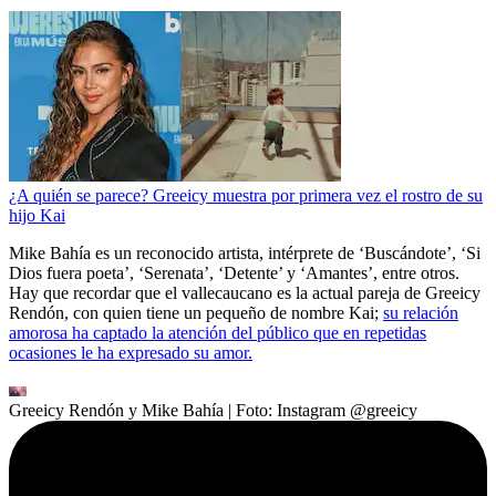
¿A quién se parece? Greeicy muestra por primera vez el rostro de su
hijo Kai
Mike Bahía es un reconocido artista, intérprete de ‘Buscándote’, ‘Si
Dios fuera poeta’, ‘Serenata’, ‘Detente’ y ‘Amantes’, entre otros.
Hay que recordar que el vallecaucano es la actual pareja de Greeicy
Rendón, con quien tiene un pequeño de nombre Kai;
su relación
amorosa ha captado la atención del público que en repetidas
ocasiones le ha expresado su amor.
Greeicy Rendón y Mike Bahía
| Foto:
Instagram @greeicy