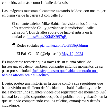
conocido, además, como la ‘calle de la salsa’.
Las imágenes muestran al cantante azotando baldosa con una mujer
en plena vía de la carrera 3 con calle 10.
El cantante caleño, Mike Bahía, fue visto en los últimos
días recorriendo Cali y gozándose la tradicional ‘calle
del sabor’. Los detalles sobre qué hizo el artista en la
ciudad en
https://t.co/K0b8X9S7qB
🎥 Redes sociales
pic.twitter.com/UG958qGdmm
— El País Cali 📰 (@elpaiscali)
May 12, 2024
Es importante recordar que a través de su cuenta oficial de
Instagram, el caleño, también, compartió algunos momentos de su
paso por su ciudad.
Inclusive, mostró que había comprado una
bebida afrodisiaca del Pacífico.
Luego, posteó una historia en la que le contó a sus seguidores que
había vivido un día lleno de felicidad, que había bailado y que les
iba a mostrar unos cuantos videos que registraron ese momento. Así
tal cual lo cumplió segundos después al publicar otra grabación en la
que se le vio compartiendo con los caleños, extranjeros y demás
ciudadanos.