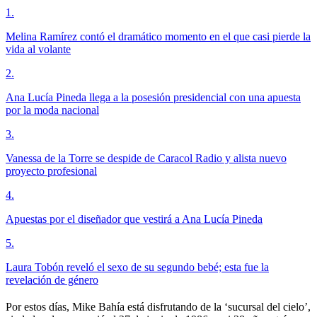
1
.
Melina Ramírez contó el dramático momento en el que casi pierde la
vida al volante
2
.
Ana Lucía Pineda llega a la posesión presidencial con una apuesta
por la moda nacional
3
.
Vanessa de la Torre se despide de Caracol Radio y alista nuevo
proyecto profesional
4
.
Apuestas por el diseñador que vestirá a Ana Lucía Pineda
5
.
Laura Tobón reveló el sexo de su segundo bebé; esta fue la
revelación de género
Por estos días, Mike Bahía está disfrutando de la ‘sucursal del cielo’,