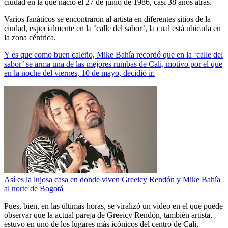
ciudad en la que nació el 27 de junio de 1986, casi 38 años atrás.
Varios fanáticos se encontraron al artista en diferentes sitios de la
ciudad, especialmente en la ‘calle del sabor’, la cual está ubicada en
la zona céntrica.
Y es que como buen caleño, Mike Bahía recordó que en la ‘calle del
sabor’ se arma una de las mejores rumbas de Cali, motivo por el que
en la noche del viernes, 10 de mayo, decidió ir.
Así es la lujosa casa en donde viven Greeicy Rendón y Mike Bahía
al norte de Bogotá
Pues, bien, en las últimas horas, se viralizó un video en el que puede
observar que la actual pareja de Greeicy Rendón, también artista,
estuvo en uno de los lugares más icónicos del centro de Cali,