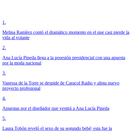
1
.
Melina Ramírez contó el dramático momento en el que casi pierde la
vida al volante
2
.
Ana Lucía Pineda llega a la posesión presidencial con una apuesta
por la moda nacional
3
.
Vanessa de la Torre se despide de Caracol Radio y alista nuevo
proyecto profesional
4
.
Apuestas por el diseñador que vestirá a Ana Lucía Pineda
5
.
Laura Tobón reveló el sexo de su segundo bebé; esta fue la