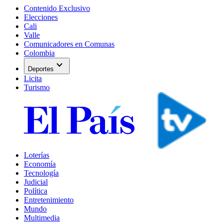
Contenido Exclusivo
Elecciones
Cali
Valle
Comunicadores en Comunas
Colombia
expand_more
Deportes
Licita
Turismo
Loterías
Economía
Tecnología
Judicial
Política
Entretenimiento
Mundo
Multimedia