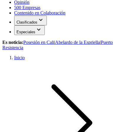
Opinión
500 Empresas
Contenido en Colaboración
expand_more
Clasificados
expand_more
Especiales
Es noticia:
Posesión en Cali
|
Abelardo de la Espriella
|
Puerto
Resistencia
Inicio