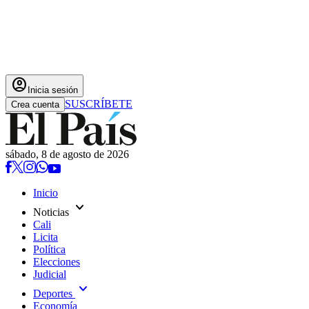
account_circle
Inicia sesión
SUSCRÍBETE
Crea cuenta
sábado, 8 de agosto de 2026
Inicio
expand_more
Noticias
Cali
Licita
Política
Elecciones
Judicial
expand_more
Deportes
Economía