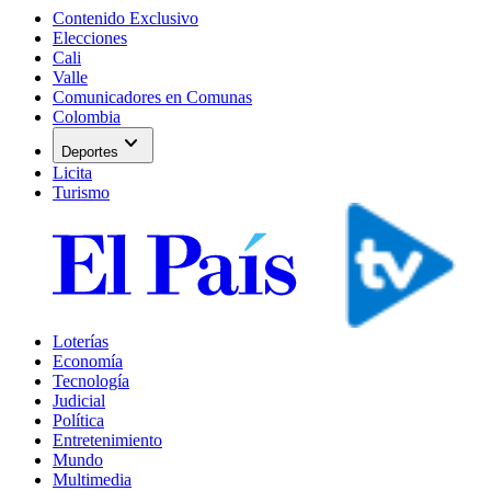
Contenido Exclusivo
Elecciones
Cali
Valle
Comunicadores en Comunas
Colombia
expand_more
Deportes
Licita
Turismo
Loterías
Economía
Tecnología
Judicial
Política
Entretenimiento
Mundo
Multimedia