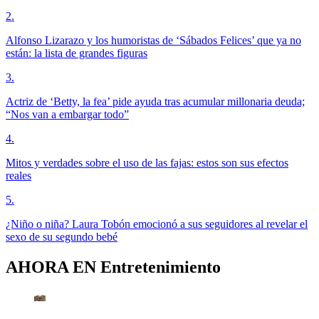
2
.
Alfonso Lizarazo y los humoristas de ‘Sábados Felices’ que ya no
están: la lista de grandes figuras
3
.
Actriz de ‘Betty, la fea’ pide ayuda tras acumular millonaria deuda;
“Nos van a embargar todo”
4
.
Mitos y verdades sobre el uso de las fajas: estos son sus efectos
reales
5
.
¿Niño o niña? Laura Tobón emocionó a sus seguidores al revelar el
sexo de su segundo bebé
AHORA EN
Entretenimiento