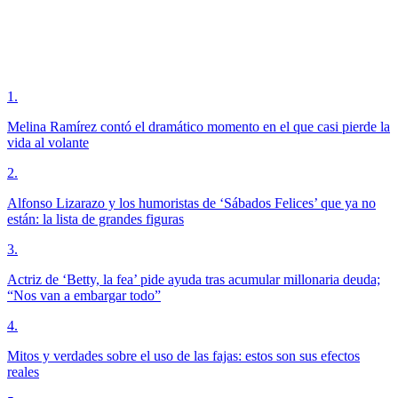
1
.
Melina Ramírez contó el dramático momento en el que casi pierde la
vida al volante
2
.
Alfonso Lizarazo y los humoristas de ‘Sábados Felices’ que ya no
están: la lista de grandes figuras
3
.
Actriz de ‘Betty, la fea’ pide ayuda tras acumular millonaria deuda;
“Nos van a embargar todo”
4
.
Mitos y verdades sobre el uso de las fajas: estos son sus efectos
reales