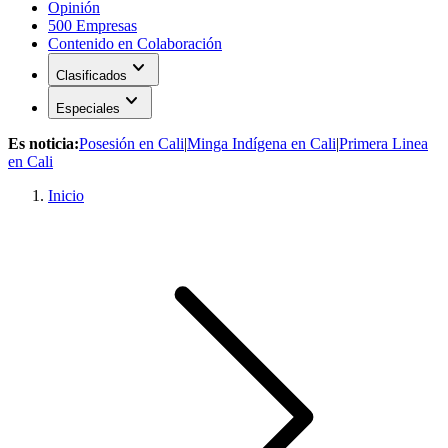
Opinión
500 Empresas
Contenido en Colaboración
expand_more
Clasificados
expand_more
Especiales
Es noticia:
Posesión en Cali
|
Minga Indígena en Cali
|
Primera Linea
en Cali
Inicio