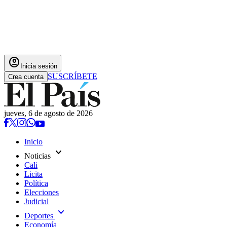
account_circle
Inicia sesión
SUSCRÍBETE
Crea cuenta
jueves, 6 de agosto de 2026
Inicio
expand_more
Noticias
Cali
Licita
Política
Elecciones
Judicial
expand_more
Deportes
Economía