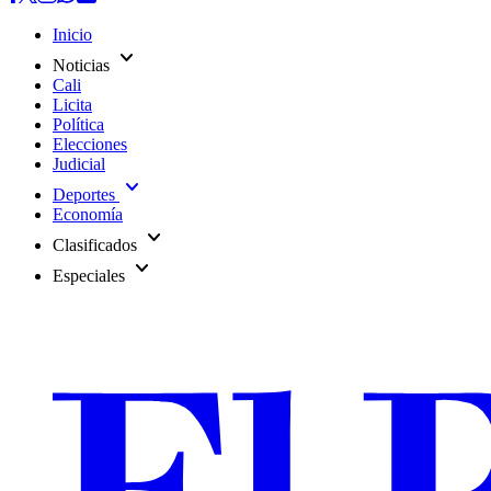
Inicio
expand_more
Noticias
Cali
Licita
Política
Elecciones
Judicial
expand_more
Deportes
Economía
expand_more
Clasificados
expand_more
Especiales