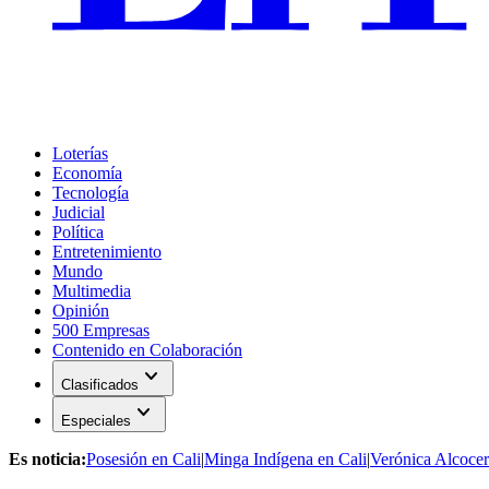
Loterías
Economía
Tecnología
Judicial
Política
Entretenimiento
Mundo
Multimedia
Opinión
500 Empresas
Contenido en Colaboración
expand_more
Clasificados
expand_more
Especiales
Es noticia:
Posesión en Cali
|
Minga Indígena en Cali
|
Verónica Alcocer