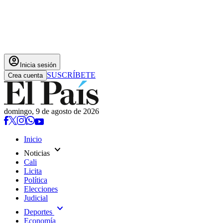
account_circle
Inicia sesión
SUSCRÍBETE
Crea cuenta
domingo, 9 de agosto de 2026
Inicio
expand_more
Noticias
Cali
Licita
Política
Elecciones
Judicial
expand_more
Deportes
Economía