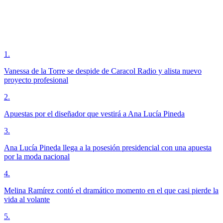
1
.
Vanessa de la Torre se despide de Caracol Radio y alista nuevo
proyecto profesional
2
.
Apuestas por el diseñador que vestirá a Ana Lucía Pineda
3
.
Ana Lucía Pineda llega a la posesión presidencial con una apuesta
por la moda nacional
4
.
Melina Ramírez contó el dramático momento en el que casi pierde la
vida al volante
5
.