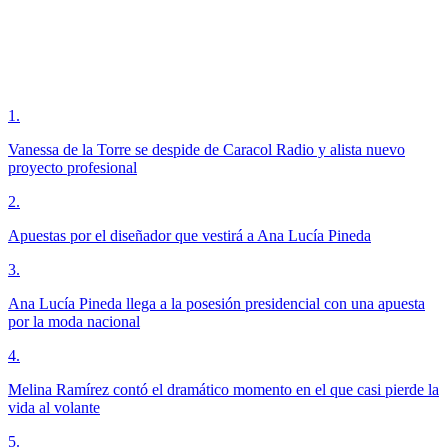
1
.
Vanessa de la Torre se despide de Caracol Radio y alista nuevo
proyecto profesional
2
.
Apuestas por el diseñador que vestirá a Ana Lucía Pineda
3
.
Ana Lucía Pineda llega a la posesión presidencial con una apuesta
por la moda nacional
4
.
Melina Ramírez contó el dramático momento en el que casi pierde la
vida al volante
5
.