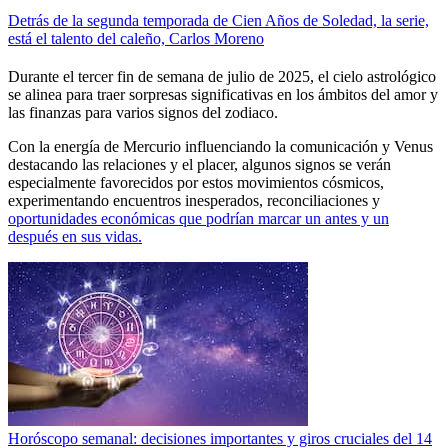
Detrás de la segunda temporada de Cien Años de Soledad, la serie,
está el talento del caleño, Carlos Moreno
Durante el tercer fin de semana de julio de 2025, el cielo astrológico
se alinea para traer sorpresas significativas en los ámbitos del amor y
las finanzas para varios signos del zodiaco.
Con la energía de Mercurio influenciando la comunicación y Venus
destacando las relaciones y el placer, algunos signos se verán
especialmente favorecidos por estos movimientos cósmicos,
experimentando encuentros inesperados, reconciliaciones y
oportunidades económicas que podrían marcar un antes y un
después en sus vidas.
Horóscopo semanal: decisiones importantes y giros cruciales del 14