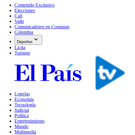
Contenido Exclusivo
Elecciones
Cali
Valle
Comunicadores en Comunas
Colombia
expand_more
Deportes
Licita
Turismo
Loterías
Economía
Tecnología
Judicial
Política
Entretenimiento
Mundo
Multimedia