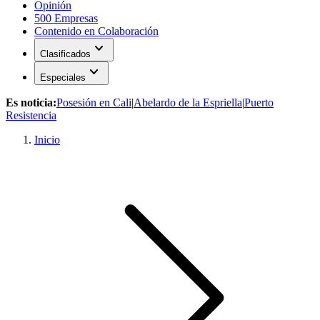
Opinión
500 Empresas
Contenido en Colaboración
expand_more
Clasificados
expand_more
Especiales
Es noticia:
Posesión en Cali
|
Abelardo de la Espriella
|
Puerto
Resistencia
Inicio