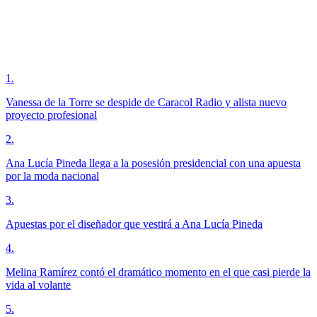
1
.
Vanessa de la Torre se despide de Caracol Radio y alista nuevo
proyecto profesional
2
.
Ana Lucía Pineda llega a la posesión presidencial con una apuesta
por la moda nacional
3
.
Apuestas por el diseñador que vestirá a Ana Lucía Pineda
4
.
Melina Ramírez contó el dramático momento en el que casi pierde la
vida al volante
5
.