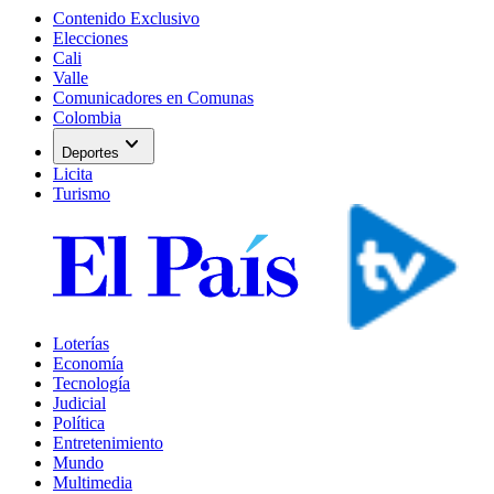
Contenido Exclusivo
Elecciones
Cali
Valle
Comunicadores en Comunas
Colombia
expand_more
Deportes
Licita
Turismo
Loterías
Economía
Tecnología
Judicial
Política
Entretenimiento
Mundo
Multimedia