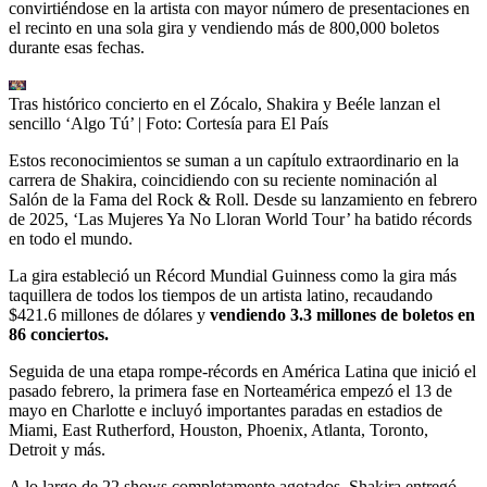
convirtiéndose en la artista con mayor número de presentaciones en
el recinto en una sola gira y vendiendo más de 800,000 boletos
durante esas fechas.
Tras histórico concierto en el Zócalo, Shakira y Beéle lanzan el
sencillo ‘Algo Tú’
| Foto:
Cortesía para El País
Estos reconocimientos se suman a un capítulo extraordinario en la
carrera de Shakira, coincidiendo con su reciente nominación al
Salón de la Fama del Rock & Roll. Desde su lanzamiento en febrero
de 2025, ‘Las Mujeres Ya No Lloran World Tour’ ha batido récords
en todo el mundo.
La gira estableció un Récord Mundial Guinness como la gira más
taquillera de todos los tiempos de un artista latino, recaudando
$421.6 millones de dólares y
vendiendo 3.3 millones de boletos en
86 conciertos.
Seguida de una etapa rompe-récords en América Latina que inició el
pasado febrero, la primera fase en Norteamérica empezó el 13 de
mayo en Charlotte e incluyó importantes paradas en estadios de
Miami, East Rutherford, Houston, Phoenix, Atlanta, Toronto,
Detroit y más.
A lo largo de 22 shows completamente agotados, Shakira entregó