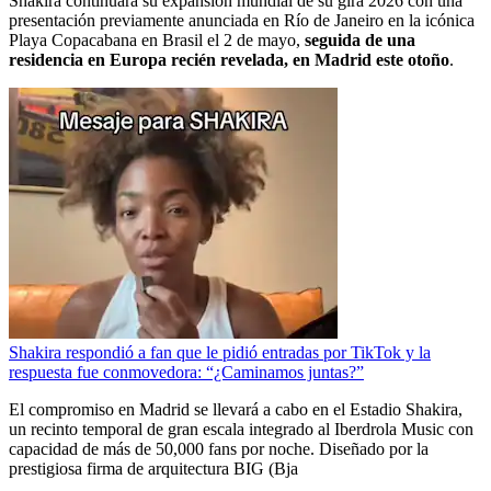
Shakira continuará su expansión mundial de su gira 2026 con una
presentación previamente anunciada en Río de Janeiro en la icónica
Playa Copacabana en Brasil el 2 de mayo,
seguida de una
residencia en Europa recién revelada, en Madrid este otoño
.
Shakira respondió a fan que le pidió entradas por TikTok y la
respuesta fue conmovedora: “¿Caminamos juntas?”
El compromiso en Madrid se llevará a cabo en el Estadio Shakira,
un recinto temporal de gran escala integrado al Iberdrola Music con
capacidad de más de 50,000 fans por noche. Diseñado por la
prestigiosa firma de arquitectura BIG (Bja