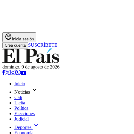
account_circle
Inicia sesión
SUSCRÍBETE
Crea cuenta
domingo, 9 de agosto de 2026
Inicio
expand_more
Noticias
Cali
Licita
Política
Elecciones
Judicial
expand_more
Deportes
Economía