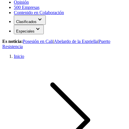
Opinión
500 Empresas
Contenido en Colaboración
expand_more
Clasificados
expand_more
Especiales
Es noticia:
Posesión en Cali
|
Abelardo de la Espriella
|
Puerto
Resistencia
Inicio