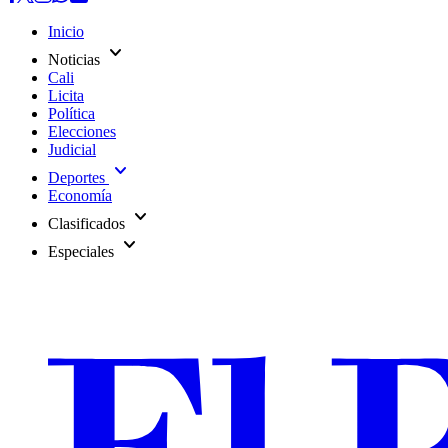
Inicio
expand_more
Noticias
Cali
Licita
Política
Elecciones
Judicial
expand_more
Deportes
Economía
expand_more
Clasificados
expand_more
Especiales