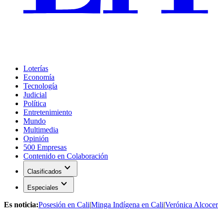
Loterías
Economía
Tecnología
Judicial
Política
Entretenimiento
Mundo
Multimedia
Opinión
500 Empresas
Contenido en Colaboración
expand_more
Clasificados
expand_more
Especiales
Es noticia:
Posesión en Cali
|
Minga Indígena en Cali
|
Verónica Alcocer