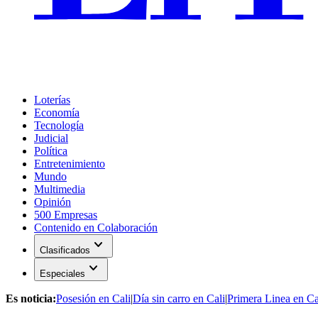
Loterías
Economía
Tecnología
Judicial
Política
Entretenimiento
Mundo
Multimedia
Opinión
500 Empresas
Contenido en Colaboración
expand_more
Clasificados
expand_more
Especiales
Es noticia:
Posesión en Cali
|
Día sin carro en Cali
|
Primera Linea en Ca