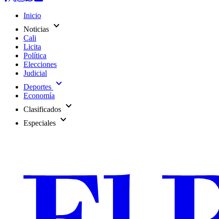
Inicio
expand_more
Noticias
Cali
Licita
Política
Elecciones
Judicial
expand_more
Deportes
Economía
expand_more
Clasificados
expand_more
Especiales