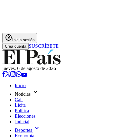
account_circle
Inicia sesión
SUSCRÍBETE
Crea cuenta
jueves, 6 de agosto de 2026
Inicio
expand_more
Noticias
Cali
Licita
Política
Elecciones
Judicial
expand_more
Deportes
Economía