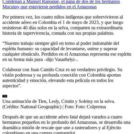
Condenan a Manuel Ranoque, el papá de dos de los hermanos
Mucutuy que estuvieron perdidos en el Amazonas
Por primera vez, los cuatro niños indígenas que sobrevivieron al
accidente aéreo en Colombia el 1 de mayo de 2023, y que luego
resistieron 40 días solos en la selva, comparten su extraordinaria
historia de supervivencia, contada con sus propias palabras.
“Nuestro trabajo siempre giró en torno al poder indomable del
espíritu humano: su capacidad de levantarse, unirse y superar
cualquier obstáculo. Perdidos en el Amazonas representa ese espíritu
en su forma más pura –dijo Vasarhelyi–.
Colaborar con Juan Camilo Cruz es un verdadero privilegio. Su
visión poderosa y su profunda conexión con Colombia aportan
autenticidad y emoción, elevando esta película en todos los
aspectos”.
Una animación de Tien, Lesly, Cristin y Soleiny en la selva.
(Crédito: National Geographic)
| Foto:
Foto: Colprensa
Después de que un accidente aéreo fatal dejará varados a cuatro
hermanos pequeños en lo profundo del Amazonas, se desarrolla una
dramática misión de rescate que une a rastreadores y al Ejército
colombiano en una carrera contrarreloj.