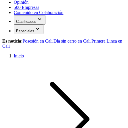
Opinión
500 Empresas
Contenido en Colaboración
expand_more
Clasificados
expand_more
Especiales
Es noticia:
Posesión en Cali
|
Día sin carro en Cali
|
Primera Linea en
Cali
Inicio