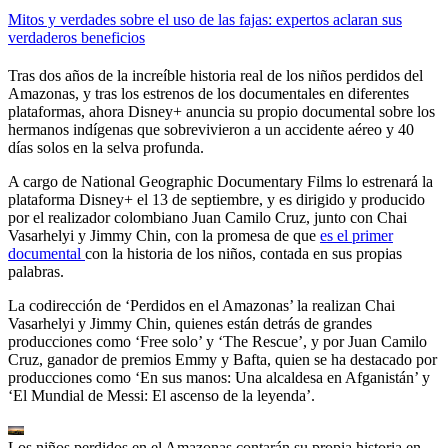
Mitos y verdades sobre el uso de las fajas: expertos aclaran sus
verdaderos beneficios
Tras dos años de la increíble historia real de los niños perdidos del
Amazonas, y tras los estrenos de los documentales en diferentes
plataformas, ahora Disney+ anuncia su propio documental sobre los
hermanos indígenas que sobrevivieron a un accidente aéreo y 40
días solos en la selva profunda.
A cargo de National Geographic Documentary Films lo estrenará la
plataforma Disney+ el 13 de septiembre, y es dirigido y producido
por el realizador colombiano Juan Camilo Cruz, junto con Chai
Vasarhelyi y Jimmy Chin, con la promesa de que
es el primer
documental
con la historia de los niños, contada en sus propias
palabras.
La codirección de ‘Perdidos en el Amazonas’ la realizan Chai
Vasarhelyi y Jimmy Chin, quienes están detrás de grandes
producciones como ‘Free solo’ y ‘The Rescue’, y por Juan Camilo
Cruz, ganador de premios Emmy y Bafta, quien se ha destacado por
producciones como ‘En sus manos: Una alcaldesa en Afganistán’ y
‘El Mundial de Messi: El ascenso de la leyenda’.
Los niños perdidos en el Amazonas contarán su propia historia en