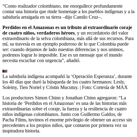
“Como realizador colombiano, me enorgullece profundamente
contar una historia que rinde homenaje a los pueblos indígenas y a la
sabiduría arraigada en su tierra –dijo Camilo Cruz–.
Perdidos en el Amazonas es un tributo al extraordinario coraje
de cuatro niños, verdaderos héroes
, y un recordatorio del valor
extraordinario de la selva colombiana, más allá de sus recursos. Para
mí, su travesía es un ejemplo poderoso de lo que Colombia puede
ser: cuando dejamos de lado nuestras diferencias y nos unimos,
podemos lograr lo imposible. Ese es un mensaje que el mundo
necesita escuchar con urgencia”, añadió.
La sabiduría indígena acompañó la ‘Operación Esperanza’, durante
los 40 días que duró la búsqueda de los cuatro hermanos: Lesly,
Soleiny, Tien Noriel y Cristin Mucutuy.
| Foto:
Cortesía de MAX
Los productores Simon Chinn y Jonathan Chinn agregaron: “La
historia de ‘Perdidos en el Amazonas’ es una de las historias más
extraordinarias sobre el coraje, la fuerza y la resiliencia de cuatro
niños indígenas colombianos. Junto con Guillermo Galdos, de
Pacha Films, tuvimos el enorme privilegio de obtener un acceso sin
precedentes a los propios niños, que contaron por primera vez su
inspiradora historia.