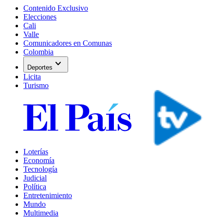
Contenido Exclusivo
Elecciones
Cali
Valle
Comunicadores en Comunas
Colombia
expand_more
Deportes
Licita
Turismo
Loterías
Economía
Tecnología
Judicial
Política
Entretenimiento
Mundo
Multimedia