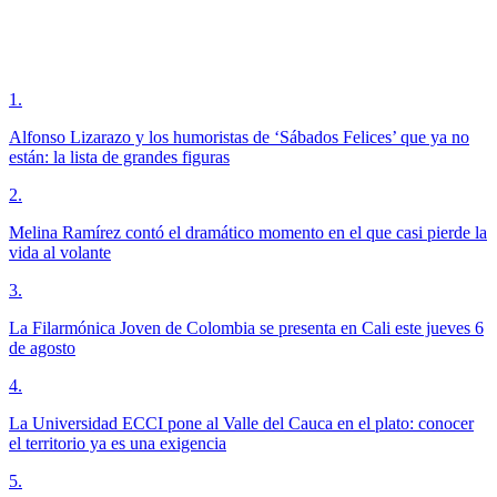
1
.
Alfonso Lizarazo y los humoristas de ‘Sábados Felices’ que ya no
están: la lista de grandes figuras
2
.
Melina Ramírez contó el dramático momento en el que casi pierde la
vida al volante
3
.
La Filarmónica Joven de Colombia se presenta en Cali este jueves 6
de agosto
4
.
La Universidad ECCI pone al Valle del Cauca en el plato: conocer
el territorio ya es una exigencia
5
.