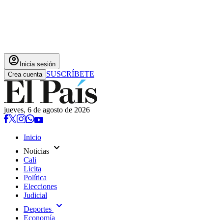
account_circle
Inicia sesión
SUSCRÍBETE
Crea cuenta
jueves, 6 de agosto de 2026
Inicio
expand_more
Noticias
Cali
Licita
Política
Elecciones
Judicial
expand_more
Deportes
Economía