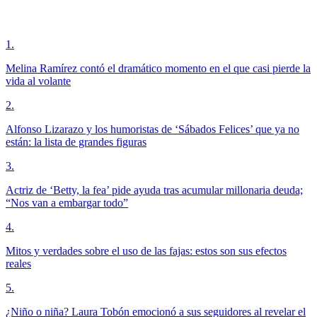
1
.
Melina Ramírez contó el dramático momento en el que casi pierde la
vida al volante
2
.
Alfonso Lizarazo y los humoristas de ‘Sábados Felices’ que ya no
están: la lista de grandes figuras
3
.
Actriz de ‘Betty, la fea’ pide ayuda tras acumular millonaria deuda;
“Nos van a embargar todo”
4
.
Mitos y verdades sobre el uso de las fajas: estos son sus efectos
reales
5
.
¿Niño o niña? Laura Tobón emocionó a sus seguidores al revelar el