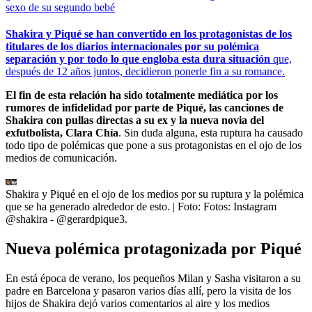
sexo de su segundo bebé
Shakira y Piqué se han convertido en los protagonistas de los
titulares de los diarios internacionales por su polémica
separación y por todo lo que engloba esta dura situación
que,
después de 12 años juntos, decidieron ponerle fin a su romance.
El fin de esta relación ha sido totalmente mediática por los
rumores de infidelidad por parte de Piqué, las canciones de
Shakira con pullas directas a su ex y la nueva novia del
exfutbolista, Clara Chía
. Sin duda alguna, esta ruptura ha causado
todo tipo de polémicas que pone a sus protagonistas en el ojo de los
medios de comunicación.
Shakira y Piqué en el ojo de los medios por su ruptura y la polémica
que se ha generado alrededor de esto.
| Foto:
Fotos: Instagram
@shakira - @gerardpique3.
Nueva polémica protagonizada por Piqué
En está época de verano, los pequeños Milan y Sasha visitaron a su
padre en Barcelona y pasaron varios días allí, pero la visita de los
hijos de Shakira dejó varios comentarios al aire y los medios