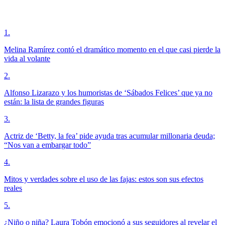
1
.
Melina Ramírez contó el dramático momento en el que casi pierde la
vida al volante
2
.
Alfonso Lizarazo y los humoristas de ‘Sábados Felices’ que ya no
están: la lista de grandes figuras
3
.
Actriz de ‘Betty, la fea’ pide ayuda tras acumular millonaria deuda;
“Nos van a embargar todo”
4
.
Mitos y verdades sobre el uso de las fajas: estos son sus efectos
reales
5
.
¿Niño o niña? Laura Tobón emocionó a sus seguidores al revelar el