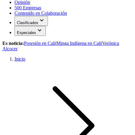
Opinión
500 Empresas
Contenido en Colaboración
expand_more
Clasificados
expand_more
Especiales
Es noticia:
Posesión en Cali
|
Minga Indígena en Cali
|
Verónica
Alcocer
Inicio