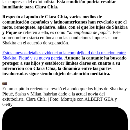
las empresas del exfutbolista.
Esta condición podría resultar
humillante para Clara Chía.
Respecto al apodo de Clara Chía, varios medios de
comunicación españoles y latinoamericanos han revelado que el
mote, remoquete, apelativo, alias, con el que los hijos de Shakira
y Piqué
se refieren a ella, es como
“la empleada de papá”
. Este
sobrenombre estaría en línea con las condiciones impuestas por
Shakira en el acuerdo de separación.
Estos nuevos detalles evidencian la complejidad de la relación entre
Shakira, Piqué y su nueva pareja.
Aunque la cantante ha buscado
proteger a sus hijos y establecer límites claros en cuanto a su
interacción con Clara Chía, la dinámica entre las partes
involucradas sigue siendo objeto de atención mediática.
En un capítulo reciente se reveló el apodo que los hijos de Shakira y
Piqué, Sasha y Milan, habrían dado a la actual novia del
exfutbolista, Clara Chía.
| Foto:
Montaje con ALBERT GEA y
Getty