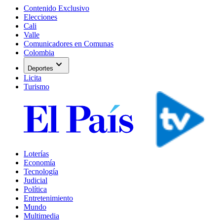
Contenido Exclusivo
Elecciones
Cali
Valle
Comunicadores en Comunas
Colombia
expand_more
Deportes
Licita
Turismo
Loterías
Economía
Tecnología
Judicial
Política
Entretenimiento
Mundo
Multimedia