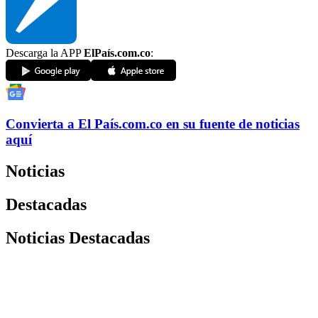
Descarga la APP
ElPaís.com.co
:
Convierta a
El País
.com.co
en su fuente de noticias
aquí
Noticias
Destacadas
Noticias Destacadas