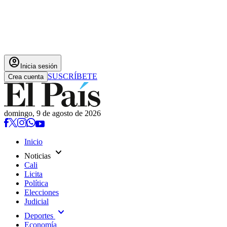
account_circle
Inicia sesión
SUSCRÍBETE
Crea cuenta
domingo, 9 de agosto de 2026
Inicio
expand_more
Noticias
Cali
Licita
Política
Elecciones
Judicial
expand_more
Deportes
Economía