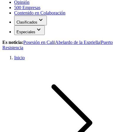
Opinión
500 Empresas
Contenido en Colaboración
expand_more
Clasificados
expand_more
Especiales
Es noticia:
Posesión en Cali
|
Abelardo de la Espriella
|
Puerto
Resistencia
Inicio