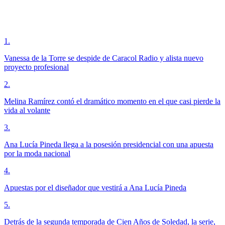
1
.
Vanessa de la Torre se despide de Caracol Radio y alista nuevo
proyecto profesional
2
.
Melina Ramírez contó el dramático momento en el que casi pierde la
vida al volante
3
.
Ana Lucía Pineda llega a la posesión presidencial con una apuesta
por la moda nacional
4
.
Apuestas por el diseñador que vestirá a Ana Lucía Pineda
5
.
Detrás de la segunda temporada de Cien Años de Soledad, la serie,