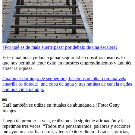
¿Por qué es de mala suerte pasar por debajo de una escalera?
Este ritual nos ayudará a ganar seguridad en nosotros mismos, lo
que nos permitirá tener éxito en nuestros emprendimientos y también
atraer la riqueza.
Cualquier domingo de septiembre, hacemos un altar con una vela
amarilla (o dorada), una copa de agua y tres ramitas de canela atadas
con una cinta naranja.
Café también se utiliza en rituales de abundancia
| Foto:
Getty
Images
Luego de prender la vela, realizamos la siguiente afirmación y la
repetimos tres veces: “Todos mis pensamientos, palabras y acciones
me ayudan a confiar en mí, y tener éxito y dinero. Gracias, gracias,