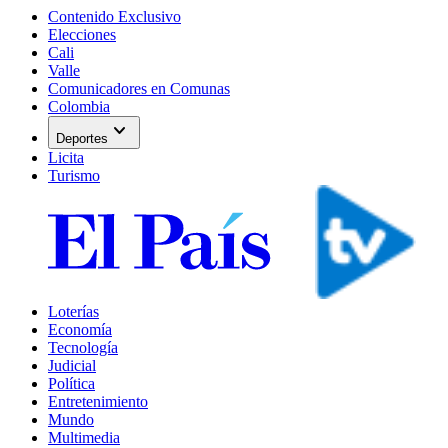
Contenido Exclusivo
Elecciones
Cali
Valle
Comunicadores en Comunas
Colombia
expand_more
Deportes
Licita
Turismo
Loterías
Economía
Tecnología
Judicial
Política
Entretenimiento
Mundo
Multimedia