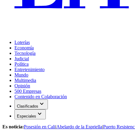
Loterías
Economía
Tecnología
Judicial
Política
Entretenimiento
Mundo
Multimedia
Opinión
500 Empresas
Contenido en Colaboración
expand_more
Clasificados
expand_more
Especiales
Es noticia:
Posesión en Cali
|
Abelardo de la Espriella
|
Puerto Resistenc