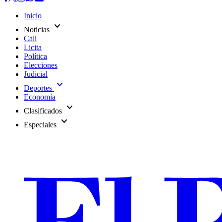
Inicio
expand_more
Noticias
Cali
Licita
Política
Elecciones
Judicial
expand_more
Deportes
Economía
expand_more
Clasificados
expand_more
Especiales