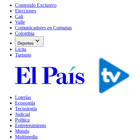
Contenido Exclusivo
Elecciones
Cali
Valle
Comunicadores en Comunas
Colombia
expand_more
Deportes
Licita
Turismo
Loterías
Economía
Tecnología
Judicial
Política
Entretenimiento
Mundo
Multimedia