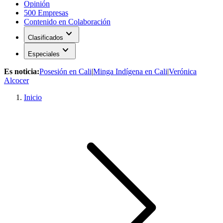
Opinión
500 Empresas
Contenido en Colaboración
expand_more
Clasificados
expand_more
Especiales
Es noticia:
Posesión en Cali
|
Minga Indígena en Cali
|
Verónica
Alcocer
Inicio