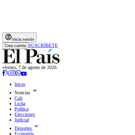
account_circle
Inicia sesión
SUSCRÍBETE
Crea cuenta
viernes, 7 de agosto de 2026
Inicio
expand_more
Noticias
Cali
Licita
Política
Elecciones
Judicial
expand_more
Deportes
Economía