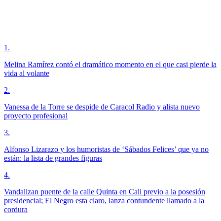
1
.
Melina Ramírez contó el dramático momento en el que casi pierde la
vida al volante
2
.
Vanessa de la Torre se despide de Caracol Radio y alista nuevo
proyecto profesional
3
.
Alfonso Lizarazo y los humoristas de ‘Sábados Felices’ que ya no
están: la lista de grandes figuras
4
.
Vandalizan puente de la calle Quinta en Cali previo a la posesión
presidencial; El Negro esta claro, lanza contundente llamado a la
cordura