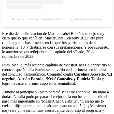
A post shared by Claudia Bahamon (@claudiabahamon)
Ese día de la eliminación de Martha Isabel Bolaños se dejó muy
claro que lo que venía en ‘MasterChef Celebrity 2023′ era pura
candela y muchas pruebas en las que los participantes debían
ponerse la ‘10′ y destacarse con sus preparaciones. Y por supuesto,
lo anterior se vio reflejado en el capítulo del sábado, 30 de
septiembre de 2023.
Pues, bien, el más reciente capítulo de ‘MasterChef Celebrity’ dio a
conocer que Natalia Sanint se convirtió en la primera semifinalista
del concurso gastronómico. Compitió contra
Carolina Acevedo, ‘El
negrito’, Adrián Parada, ‘Nela’ González y Daniela Tapia
y
logró llevarse el primer cupo en la seminifinal.
Aunque al principio su plato pareció ser el más sencillo, sin lugar a
dudas, Natalia pudo preparar el mejor de la noche, el que le dio el
paso más importante en ‘MasterChef Celebrity’. “Casi no me lo
creía..., dije no creo que me alcance para un top 5. (...) Me siento
muy rara y me siento muy asustada. Le debo esto al programa y