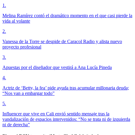
1
.
Melina Ramírez contó el dramático momento en el que casi pierde la
vida al volante
2
.
Vanessa de la Torre se despide de Caracol Radio y alista nuevo
proyecto profesional
3
.
Apuestas por el diseñador que vestirá a Ana Lucía Pineda
4
.
Actriz de ‘Betty, la fea’ pide ayuda tras acumular millonaria deuda;
“Nos van a embargar todo”
5
.
Influencer que vive en Cali envió sentido mensaje tras la
vandalización de espacios intervenidos: “No se trata ni de izquierda
ni de derecha”