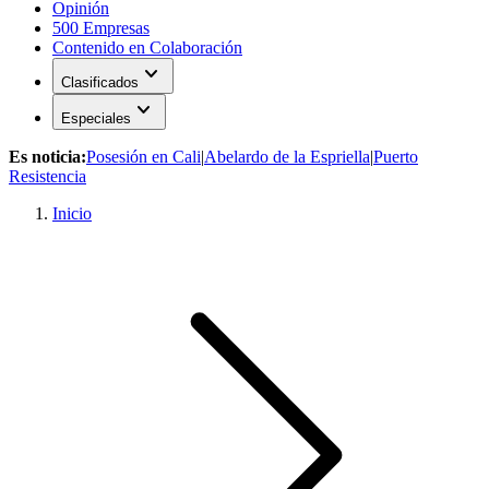
Opinión
500 Empresas
Contenido en Colaboración
expand_more
Clasificados
expand_more
Especiales
Es noticia:
Posesión en Cali
|
Abelardo de la Espriella
|
Puerto
Resistencia
Inicio