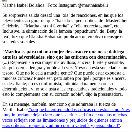
Martha Isabel Bolaños
| Foto:
Instagram @marthaisabelii
Su sorpresiva salida desató una ‘ola’ de reacciones, en las que los
televidentes aseguraron que “ha sido la peor noticia de ‘MasterChef
Celebrity”, “Martha era mi favorita” y “ella merecía ganar”, etc.
Inclusive, la eliminación de la famosa ‘pupuchurra’, de ‘Betty, la
fea’, hizo que Claudia Bahamón publicara un emotivo mensaje en
sus redes sociales.
“
Martica es para mí una mujer de carácter que no se doblega
ante las adversidades, sino que las enfrenta con determinación.
(...) Representa a esa mujer maravillosa, sincera, fuerte y sensible,
sin pelos en la lengua y noble a la vez. Y eso en esta sociedad es un
tesoro. Que no le cala a mucha gente? Que puede estar expuesta a
muchas críticas? Puede ser, pero saben por qué? porque es sincera,
es desafiante, no es conformista, intimida claramente con su
determinación, y no se ajusta a las expectativas tradicionales y todo
esto lo complementa con su corazón noble”, dijo la presentadora.
En su mensaje, también, mencionó que admiraba la fuerza de
Martha Isabel
“porque ha enfrentado las críticas con estoicismo. Y es
muy importante dejar claro que las críticas al fin de cuentas muchas
veces reflejan son las limitaciones y prejuicios de quienes emiten
esas críticas. Te quiero y admiro por tu valentía y personalidad”
.