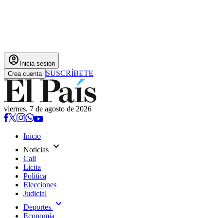
account_circle
Inicia sesión
SUSCRÍBETE
Crea cuenta
viernes, 7 de agosto de 2026
Inicio
expand_more
Noticias
Cali
Licita
Política
Elecciones
Judicial
expand_more
Deportes
Economía