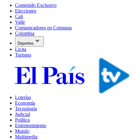
Contenido Exclusivo
Elecciones
Cali
Valle
Comunicadores en Comunas
Colombia
expand_more
Deportes
Licita
Turismo
Loterías
Economía
Tecnología
Judicial
Política
Entretenimiento
Mundo
Multimedia