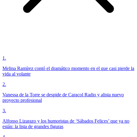
1
.
Melina Ramírez contó el dramático momento en el que casi pierde la
vida al volante
2
.
Vanessa de la Torre se despide de Caracol Radio y alista nuevo
proyecto profesional
3
.
Alfonso Lizarazo y los humoristas de ‘Sábados Felices’ que ya no
están: la lista de grandes figuras
4
.