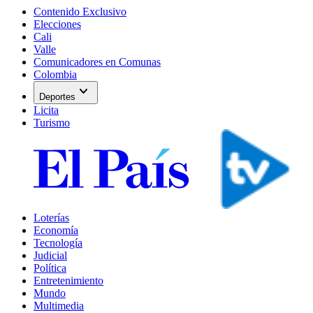
Contenido Exclusivo
Elecciones
Cali
Valle
Comunicadores en Comunas
Colombia
expand_more
Deportes
Licita
Turismo
Loterías
Economía
Tecnología
Judicial
Política
Entretenimiento
Mundo
Multimedia