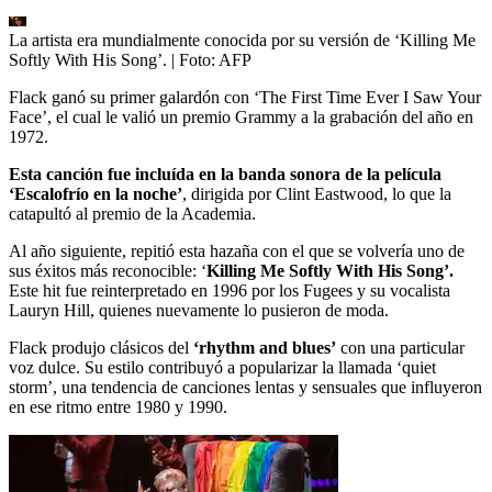
La artista era mundialmente conocida por su versión de ‘Killing Me
Softly With His Song’.
| Foto:
AFP
Flack ganó su primer galardón con ‘The First Time Ever I Saw Your
Face’, el cual le valió un premio Grammy a la grabación del año en
1972.
Esta canción fue incluída en la banda sonora de la película
‘Escalofrío en la noche’
, dirigida por Clint Eastwood, lo que la
catapultó al premio de la Academia.
Al año siguiente, repitió esta hazaña con el que se volvería uno de
sus éxitos más reconocible: ‘
Killing Me Softly With His Song’.
Este hit fue reinterpretado en 1996 por los Fugees y su vocalista
Lauryn Hill, quienes nuevamente lo pusieron de moda.
Flack produjo clásicos del
‘rhythm and blues’
con una particular
voz dulce. Su estilo contribuyó a popularizar la llamada ‘quiet
storm’, una tendencia de canciones lentas y sensuales que influyeron
en ese ritmo entre 1980 y 1990.