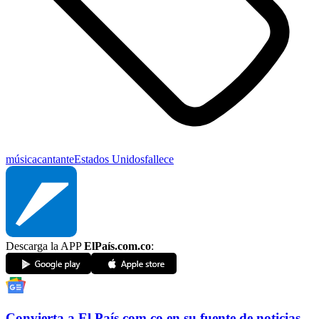
música
cantante
Estados Unidos
fallece
Descarga la APP
ElPaís.com.co
:
Convierta a
El País
.com.co
en su fuente de noticias