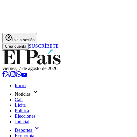
account_circle
Inicia sesión
SUSCRÍBETE
Crea cuenta
viernes, 7 de agosto de 2026
Inicio
expand_more
Noticias
Cali
Licita
Política
Elecciones
Judicial
expand_more
Deportes
Economía