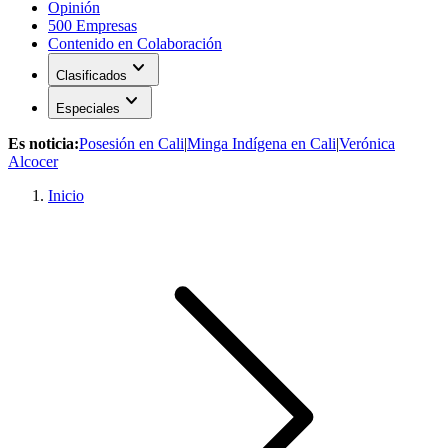
Opinión
500 Empresas
Contenido en Colaboración
expand_more
Clasificados
expand_more
Especiales
Es noticia:
Posesión en Cali
|
Minga Indígena en Cali
|
Verónica
Alcocer
Inicio