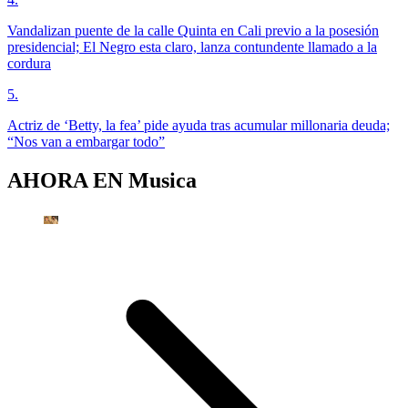
Vandalizan puente de la calle Quinta en Cali previo a la posesión
presidencial; El Negro esta claro, lanza contundente llamado a la
cordura
5
.
Actriz de ‘Betty, la fea’ pide ayuda tras acumular millonaria deuda;
“Nos van a embargar todo”
AHORA EN
Musica