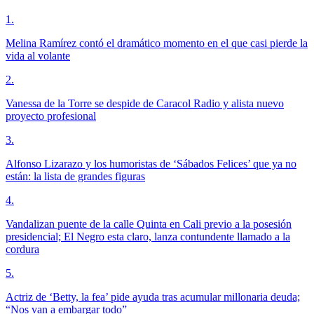
1
.
Melina Ramírez contó el dramático momento en el que casi pierde la
vida al volante
2
.
Vanessa de la Torre se despide de Caracol Radio y alista nuevo
proyecto profesional
3
.
Alfonso Lizarazo y los humoristas de ‘Sábados Felices’ que ya no
están: la lista de grandes figuras
4
.
Vandalizan puente de la calle Quinta en Cali previo a la posesión
presidencial; El Negro esta claro, lanza contundente llamado a la
cordura
5
.
Actriz de ‘Betty, la fea’ pide ayuda tras acumular millonaria deuda;
“Nos van a embargar todo”