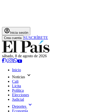
account_circle
Inicia sesión
SUSCRÍBETE
Crea cuenta
sábado, 8 de agosto de 2026
Inicio
expand_more
Noticias
Cali
Licita
Política
Elecciones
Judicial
expand_more
Deportes
Economía