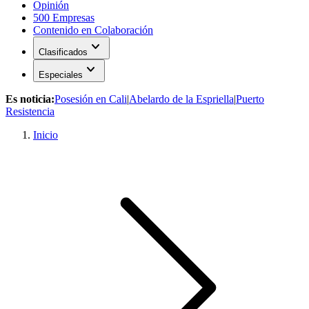
Opinión
500 Empresas
Contenido en Colaboración
expand_more
Clasificados
expand_more
Especiales
Es noticia:
Posesión en Cali
|
Abelardo de la Espriella
|
Puerto
Resistencia
Inicio