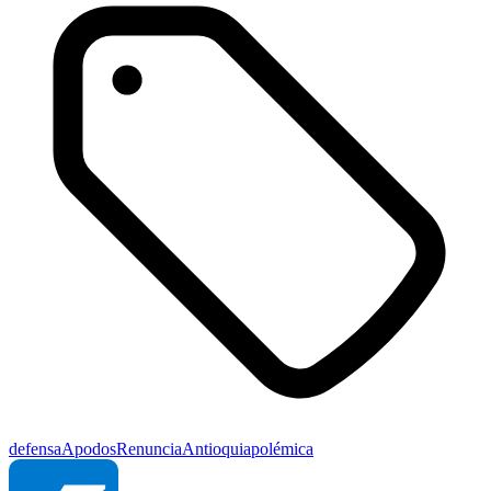
defensa
Apodos
Renuncia
Antioquia
polémica