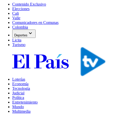
Contenido Exclusivo
Elecciones
Cali
Valle
Comunicadores en Comunas
Colombia
expand_more
Deportes
Licita
Turismo
Loterías
Economía
Tecnología
Judicial
Política
Entretenimiento
Mundo
Multimedia