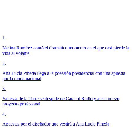
1
.
Melina Ramírez contó el dramático momento en el que casi pierde la
vida al volante
2
.
Ana Lucía Pineda llega a la posesión presidencial con una apuesta
por la moda nacional
3
.
Vanessa de la Torre se despide de Caracol Radio y alista nuevo
proyecto profesional
4
.
Apuestas por el diseñador que vestirá a Ana Lucía Pineda