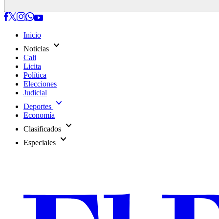
Inicio
expand_more
Noticias
Cali
Licita
Política
Elecciones
Judicial
expand_more
Deportes
Economía
expand_more
Clasificados
expand_more
Especiales