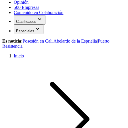
Opinión
500 Empresas
Contenido en Colaboración
expand_more
Clasificados
expand_more
Especiales
Es noticia:
Posesión en Cali
|
Abelardo de la Espriella
|
Puerto
Resistencia
Inicio