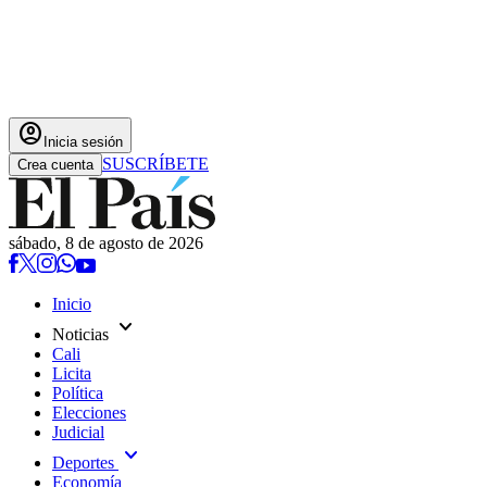
account_circle
Inicia sesión
SUSCRÍBETE
Crea cuenta
sábado, 8 de agosto de 2026
Inicio
expand_more
Noticias
Cali
Licita
Política
Elecciones
Judicial
expand_more
Deportes
Economía