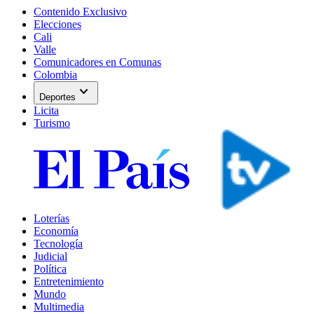
Contenido Exclusivo
Elecciones
Cali
Valle
Comunicadores en Comunas
Colombia
expand_more
Deportes
Licita
Turismo
Loterías
Economía
Tecnología
Judicial
Política
Entretenimiento
Mundo
Multimedia