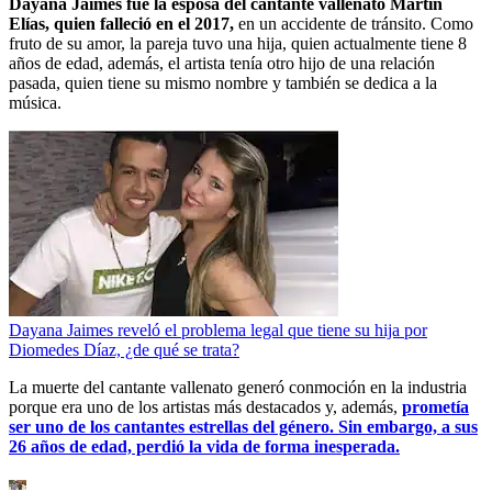
Dayana Jaimes fue la esposa del cantante vallenato Martín
Elías, quien falleció en el 2017,
en un accidente de tránsito. Como
fruto de su amor, la pareja tuvo una hija, quien actualmente tiene 8
años de edad, además, el artista tenía otro hijo de una relación
pasada, quien tiene su mismo nombre y también se dedica a la
música.
Dayana Jaimes reveló el problema legal que tiene su hija por
Diomedes Díaz, ¿de qué se trata?
La muerte del cantante vallenato generó conmoción en la industria
porque era uno de los artistas más destacados y, además,
prometía
ser uno de los cantantes estrellas del género. Sin embargo, a sus
26 años de edad, perdió la vida de forma inesperada.