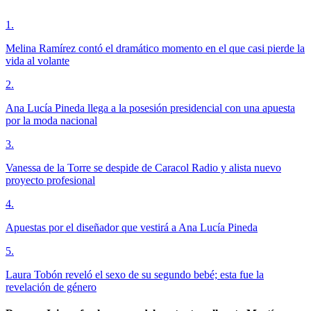
1
.
Melina Ramírez contó el dramático momento en el que casi pierde la
vida al volante
2
.
Ana Lucía Pineda llega a la posesión presidencial con una apuesta
por la moda nacional
3
.
Vanessa de la Torre se despide de Caracol Radio y alista nuevo
proyecto profesional
4
.
Apuestas por el diseñador que vestirá a Ana Lucía Pineda
5
.
Laura Tobón reveló el sexo de su segundo bebé; esta fue la
revelación de género