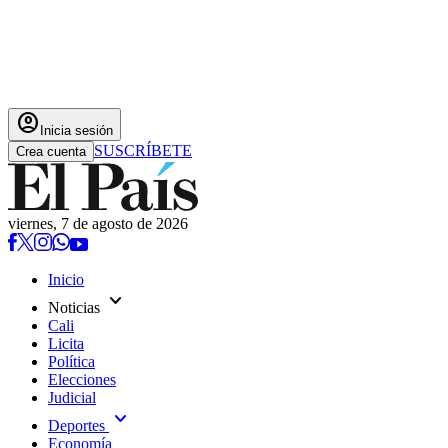
account_circle
Inicia sesión
SUSCRÍBETE
Crea cuenta
viernes, 7 de agosto de 2026
Inicio
expand_more
Noticias
Cali
Licita
Política
Elecciones
Judicial
expand_more
Deportes
Economía