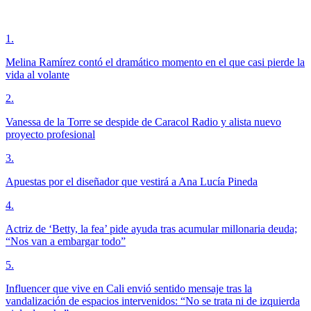
1
.
Melina Ramírez contó el dramático momento en el que casi pierde la
vida al volante
2
.
Vanessa de la Torre se despide de Caracol Radio y alista nuevo
proyecto profesional
3
.
Apuestas por el diseñador que vestirá a Ana Lucía Pineda
4
.
Actriz de ‘Betty, la fea’ pide ayuda tras acumular millonaria deuda;
“Nos van a embargar todo”
5
.
Influencer que vive en Cali envió sentido mensaje tras la
vandalización de espacios intervenidos: “No se trata ni de izquierda