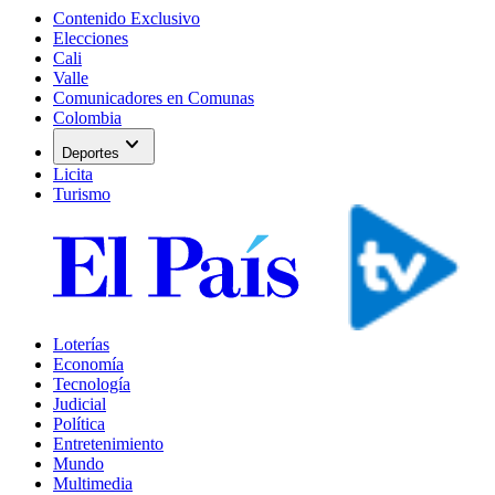
Contenido Exclusivo
Elecciones
Cali
Valle
Comunicadores en Comunas
Colombia
expand_more
Deportes
Licita
Turismo
Loterías
Economía
Tecnología
Judicial
Política
Entretenimiento
Mundo
Multimedia