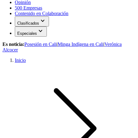
Opinión
500 Empresas
Contenido en Colaboración
expand_more
Clasificados
expand_more
Especiales
Es noticia:
Posesión en Cali
|
Minga Indígena en Cali
|
Verónica
Alcocer
Inicio