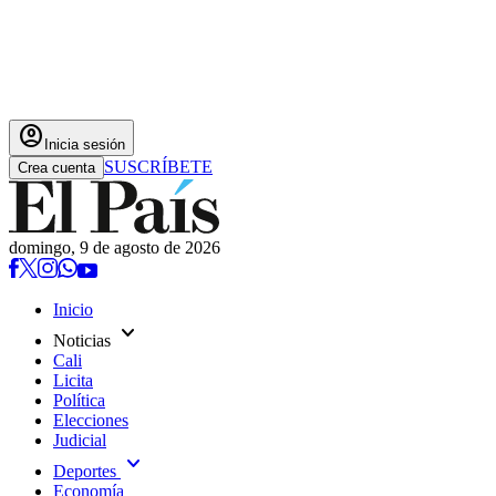
account_circle
Inicia sesión
SUSCRÍBETE
Crea cuenta
domingo, 9 de agosto de 2026
Inicio
expand_more
Noticias
Cali
Licita
Política
Elecciones
Judicial
expand_more
Deportes
Economía