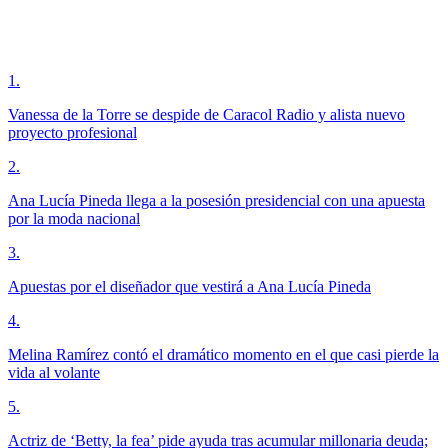
1
.
Vanessa de la Torre se despide de Caracol Radio y alista nuevo
proyecto profesional
2
.
Ana Lucía Pineda llega a la posesión presidencial con una apuesta
por la moda nacional
3
.
Apuestas por el diseñador que vestirá a Ana Lucía Pineda
4
.
Melina Ramírez contó el dramático momento en el que casi pierde la
vida al volante
5
.
Actriz de ‘Betty, la fea’ pide ayuda tras acumular millonaria deuda;