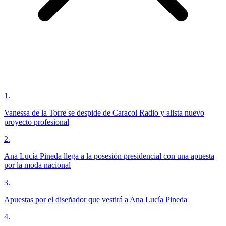
1
.
Vanessa de la Torre se despide de Caracol Radio y alista nuevo
proyecto profesional
2
.
Ana Lucía Pineda llega a la posesión presidencial con una apuesta
por la moda nacional
3
.
Apuestas por el diseñador que vestirá a Ana Lucía Pineda
4
.