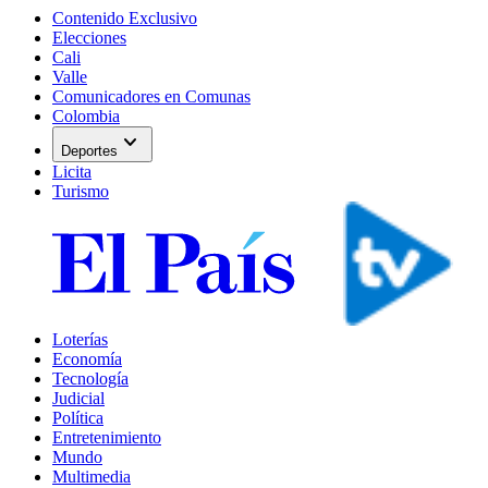
Contenido Exclusivo
Elecciones
Cali
Valle
Comunicadores en Comunas
Colombia
expand_more
Deportes
Licita
Turismo
Loterías
Economía
Tecnología
Judicial
Política
Entretenimiento
Mundo
Multimedia