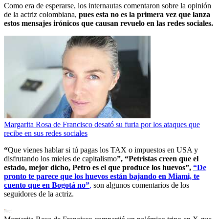
Como era de esperarse, los internautas comentaron sobre la opinión
de la actriz colombiana,
pues esta no es la primera vez que lanza
estos mensajes irónicos que causan revuelo en las redes sociales.
Margarita Rosa de Francisco desató su furia por los ataques que
recibe en sus redes sociales
“
Que vienes hablar si tú pagas los TAX o impuestos en USA y
disfrutando los mieles de capitalismo
”, “Petristas creen que el
estado, mejor dicho, Petro es el que produce los huevos”,
“De
pronto te parece que los huevos están bajando en Miami, te
cuento que en Bogotá no”
,
son algunos comentarios de los
seguidores de la actriz.