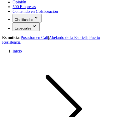
Opinión
500 Empresas
Contenido en Colaboración
expand_more
Clasificados
expand_more
Especiales
Es noticia:
Posesión en Cali
|
Abelardo de la Espriella
|
Puerto
Resistencia
Inicio