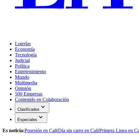
Loterías
Economía
Tecnología
Judicial
Política
Entretenimiento
Mundo
Multimedia
Opinión
500 Empresas
Contenido en Colaboración
expand_more
Clasificados
expand_more
Especiales
Es noticia:
Posesión en Cali
|
Día sin carro en Cali
|
Primera Linea en Ca