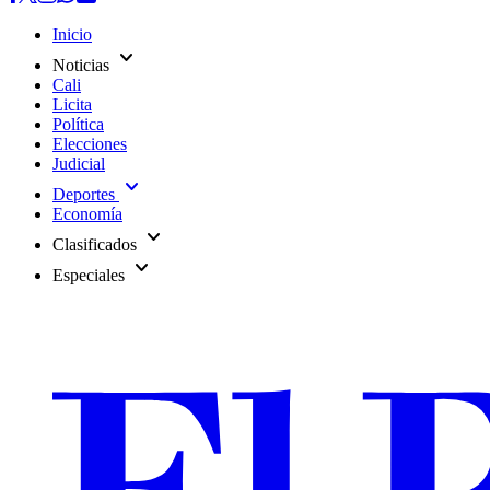
Inicio
expand_more
Noticias
Cali
Licita
Política
Elecciones
Judicial
expand_more
Deportes
Economía
expand_more
Clasificados
expand_more
Especiales