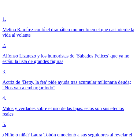
1
.
Melina Ramírez contó el dramático momento en el que casi pierde la
vida al volante
2
.
Alfonso Lizarazo y los humoristas de ‘Sábados Felices’ que ya no
están: la lista de grandes figuras
3
.
Actriz de ‘Betty, la fea’ pide ayuda tras acumular millonaria deuda;
“Nos van a embargar todo”
4
.
Mitos y verdades sobre el uso de las fajas: estos son sus efectos
reales
5
.
¿Niño o niña? Laura Tobón emocionó a sus seguidores al revelar el