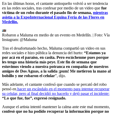
En las últimas horas, el cantante antioqueño volvió a ser tendencia
en las redes sociales, tras confesar por medio de un video que
fue
víctima de un robo durante el pasado fin de semana,
mientras
asistía a la ExpoInternacional Equina Feria de las Flores en
Medellín.
Robaron a Maluma en medio de un evento en Medellín.
| Foto:
Vía
Instagram: @Maluma
Tras el desafortunado hecho, Maluma compartió un video en sus
redes sociales e hizo pública la denuncia del hurto:
“Estamos ya
por acá en el paraíso, en casita. Pero escúchenme pues porque
les tengo una historia más peye. Este fin de semana que
estuvimos viendo a nuestra potranca en compañía de nuestros
amigos de Dos Aguas, a la salida ¡pum! Me metieron la mano al
bolsillo y me robaron el celular
”, dijo.
Más adelante, el cantante confesó que cuando se percató del robo
pensó en
hacer un escándalo en el momento para intentar recuperar
su celular, pero al final decidió no hacerlo y dejó pasar el incidente:
“Lo que fue, fue”, expresó resignado.
Aunque el artista intentó mantener la calma ante este mal momento,
confesó que no ha podido recuperar la información porque no