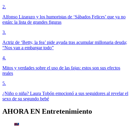
2
.
Alfonso Lizarazo y los humoristas de ‘Sábados Felices’ que ya no
están: la lista de grandes figuras
3
.
Actriz de ‘Betty, la fea’ pide ayuda tras acumular millonaria deuda;
“Nos van a embargar todo”
4
.
Mitos y verdades sobre el uso de las fajas: estos son sus efectos
reales
5
.
¿Niño o niña? Laura Tobón emocionó a sus seguidores al revelar el
sexo de su segundo bebé
AHORA EN
Entretenimiento