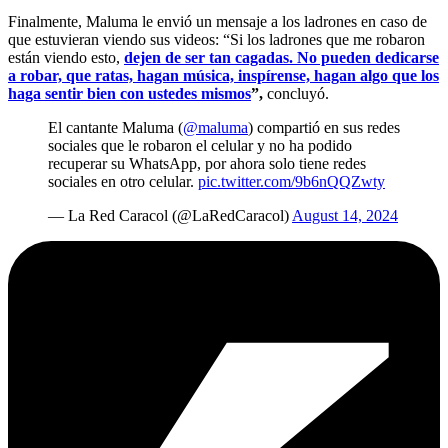
Finalmente, Maluma le envió un mensaje a los ladrones en caso de
que estuvieran viendo sus videos: “Si los ladrones que me robaron
están viendo esto,
dejen de ser tan cagadas. No pueden dedicarse
a robar, que ratas, hagan música, inspírense, hagan algo que los
haga sentir bien con ustedes mismos
”,
concluyó.
El cantante Maluma (
@maluma
) compartió en sus redes
sociales que le robaron el celular y no ha podido
recuperar su WhatsApp, por ahora solo tiene redes
sociales en otro celular.
pic.twitter.com/9b6nQQZwty
— La Red Caracol (@LaRedCaracol)
August 14, 2024