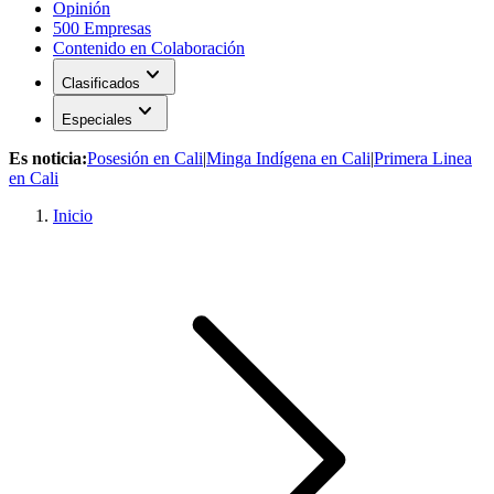
Opinión
500 Empresas
Contenido en Colaboración
expand_more
Clasificados
expand_more
Especiales
Es noticia:
Posesión en Cali
|
Minga Indígena en Cali
|
Primera Linea
en Cali
Inicio