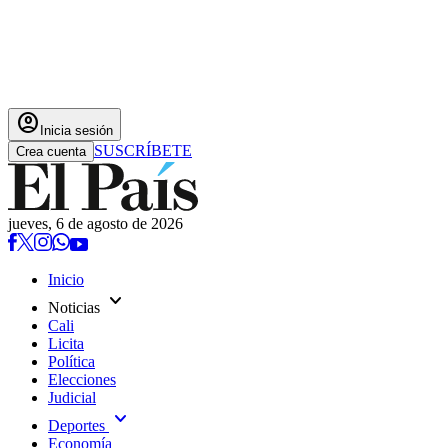
account_circle
Inicia sesión
SUSCRÍBETE
Crea cuenta
jueves, 6 de agosto de 2026
Inicio
expand_more
Noticias
Cali
Licita
Política
Elecciones
Judicial
expand_more
Deportes
Economía