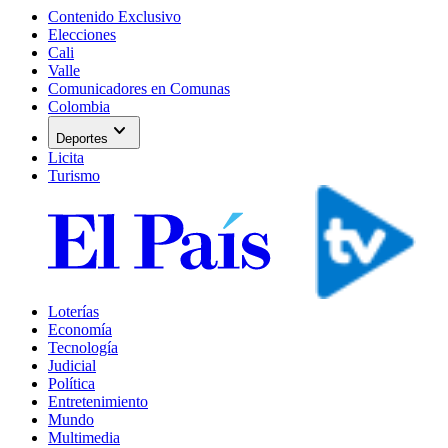
Contenido Exclusivo
Elecciones
Cali
Valle
Comunicadores en Comunas
Colombia
expand_more
Deportes
Licita
Turismo
Loterías
Economía
Tecnología
Judicial
Política
Entretenimiento
Mundo
Multimedia