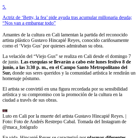
5
.
Actriz de ‘Betty, la fea’ pide ayuda tras acumular millonaria deuda;
“Nos van a embargar todo”
Amantes de la cultura en Cali lamentan la partida del reconocido
artista plástico Gustavo Hincapié Reyes, conocido cariñosamente
como el ‘Viejo Gus’ por quienes admiraban su obra.
La velación del “Viejo Gus” se realiza en Cali desde el domingo 7
de junio.
Las exequias se llevarán a cabo este lunes festivo 8 de
junio, a las 3:30 p. m., en el Campo Santo Metropolitano del
Sur,
donde sus seres queridos y la comunidad artística le rendirán un
homenaje póstumo.
El artista se convirtió en una figura recordada por su sensibilidad
artística y su compromiso con la promoción de la cultura en la
ciudad a través de sus obras.
Luto en Cali por la muerte del artista Gustavo Hincapié Reyes.
|
Foto:
Foto de Andrés Restrepo Cabal. Tomada del Instagram de
@maca_fotógrafo
En vida, Hincapié Reyes se caracterizó por
plasmar diferentes