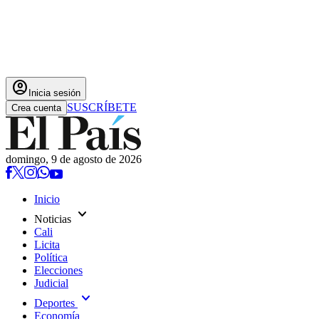
account_circle
Inicia sesión
SUSCRÍBETE
Crea cuenta
domingo, 9 de agosto de 2026
Inicio
expand_more
Noticias
Cali
Licita
Política
Elecciones
Judicial
expand_more
Deportes
Economía