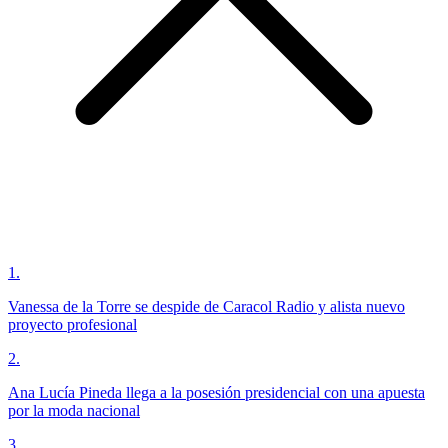
1
.
Vanessa de la Torre se despide de Caracol Radio y alista nuevo
proyecto profesional
2
.
Ana Lucía Pineda llega a la posesión presidencial con una apuesta
por la moda nacional
3
.