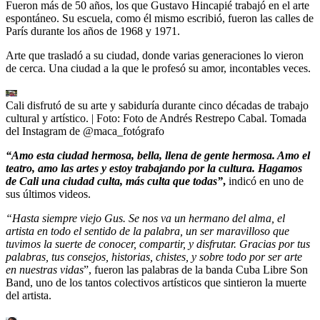
Fueron más de 50 años, los que Gustavo Hincapié trabajó en el arte
espontáneo. Su escuela, como él mismo escribió, fueron las calles de
París durante los años de 1968 y 1971.
Arte que trasladó a su ciudad, donde varias generaciones lo vieron
de cerca. Una ciudad a la que le profesó su amor, incontables veces.
Cali disfrutó de su arte y sabiduría durante cinco décadas de trabajo
cultural y artístico.
| Foto:
Foto de Andrés Restrepo Cabal. Tomada
del Instagram de @maca_fotógrafo
“Amo esta ciudad hermosa, bella, llena de gente hermosa. Amo el
teatro, amo las artes y estoy trabajando por la cultura. Hagamos
de Cali una ciudad culta, más culta que todas”
,
indicó en uno de
sus últimos videos.
“Hasta siempre viejo Gus. Se nos va un hermano del alma, el
artista en todo el sentido de la palabra, un ser maravilloso que
tuvimos la suerte de conocer, compartir, y disfrutar. Gracias por tus
palabras, tus consejos, historias, chistes, y sobre todo por ser arte
en nuestras vidas
”, fueron las palabras de la banda Cuba Libre Son
Band, uno de los tantos colectivos artísticos que sintieron la muerte
del artista.