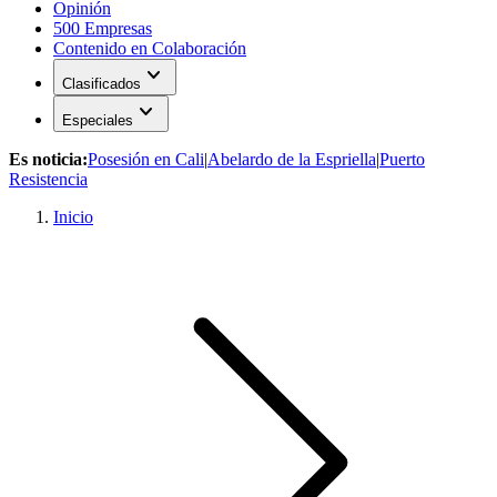
Opinión
500 Empresas
Contenido en Colaboración
expand_more
Clasificados
expand_more
Especiales
Es noticia:
Posesión en Cali
|
Abelardo de la Espriella
|
Puerto
Resistencia
Inicio