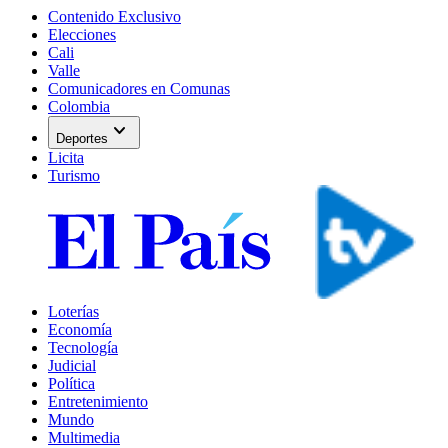
Contenido Exclusivo
Elecciones
Cali
Valle
Comunicadores en Comunas
Colombia
expand_more
Deportes
Licita
Turismo
Loterías
Economía
Tecnología
Judicial
Política
Entretenimiento
Mundo
Multimedia