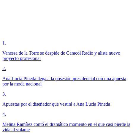
1
.
Vanessa de la Torre se despide de Caracol Radio y alista nuevo
proyecto profesional
2
.
Ana Lucía Pineda llega a la posesión presidencial con una apuesta
por la moda nacional
3
.
Apuestas por el diseñador que vestirá a Ana Lucía Pineda
4
.
Melina Ramírez contó el dramático momento en el que casi pierde la
vida al volante