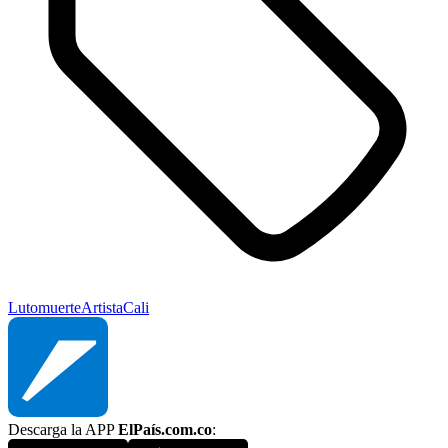
Luto
muerte
Artista
Cali
Descarga la APP
ElPaís.com.co
: