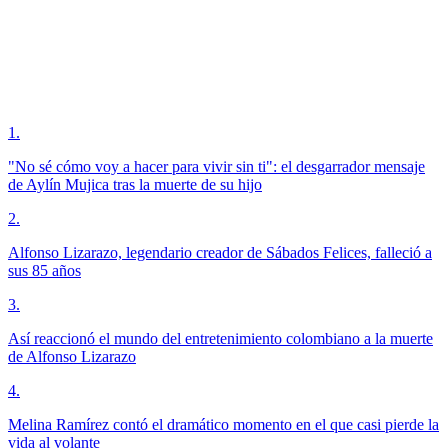
1
.
"No sé cómo voy a hacer para vivir sin ti": el desgarrador mensaje
de Aylín Mujica tras la muerte de su hijo
2
.
Alfonso Lizarazo, legendario creador de Sábados Felices, falleció a
sus 85 años
3
.
Así reaccionó el mundo del entretenimiento colombiano a la muerte
de Alfonso Lizarazo
4
.
Melina Ramírez contó el dramático momento en el que casi pierde la
vida al volante