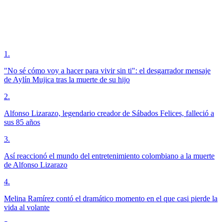
1
.
"No sé cómo voy a hacer para vivir sin ti": el desgarrador mensaje
de Aylín Mujica tras la muerte de su hijo
2
.
Alfonso Lizarazo, legendario creador de Sábados Felices, falleció a
sus 85 años
3
.
Así reaccionó el mundo del entretenimiento colombiano a la muerte
de Alfonso Lizarazo
4
.
Melina Ramírez contó el dramático momento en el que casi pierde la
vida al volante