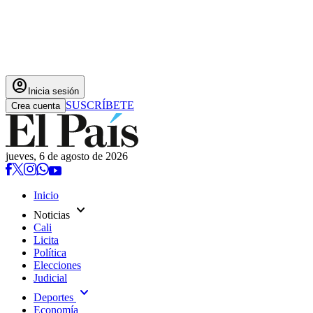
account_circle
Inicia sesión
SUSCRÍBETE
Crea cuenta
jueves, 6 de agosto de 2026
Inicio
expand_more
Noticias
Cali
Licita
Política
Elecciones
Judicial
expand_more
Deportes
Economía