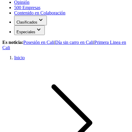
Opinión
500 Empresas
Contenido en Colaboración
expand_more
Clasificados
expand_more
Especiales
Es noticia:
Posesión en Cali
|
Día sin carro en Cali
|
Primera Linea en
Cali
Inicio