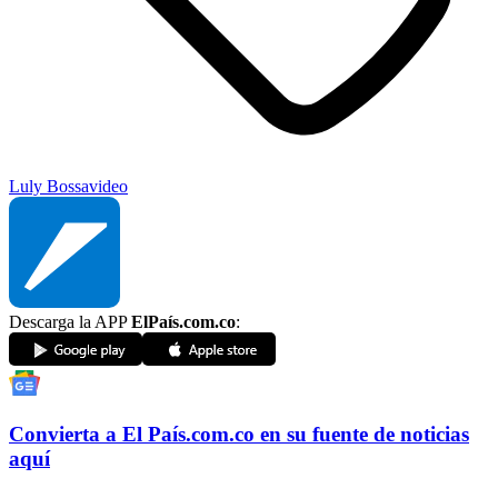
Luly Bossa
video
Descarga la APP
ElPaís.com.co
:
Convierta a
El País
.com.co
en su fuente de noticias
aquí