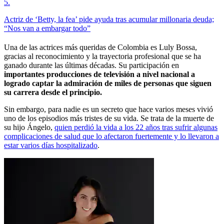
5
.
Actriz de ‘Betty, la fea’ pide ayuda tras acumular millonaria deuda;
“Nos van a embargar todo”
Una de las actrices más queridas de Colombia es Luly Bossa,
gracias al reconocimiento y la trayectoria profesional que se ha
ganado durante las últimas décadas. Su participación en
importantes producciones de televisión a nivel nacional a
logrado captar la admiración de miles de personas que siguen
su carrera desde el principio.
Sin embargo, para nadie es un secreto que hace varios meses vivió
uno de los episodios más tristes de su vida. Se trata de la muerte de
su hijo Ángelo,
quien perdió la vida a los 22 años tras sufrir algunas
complicaciones de salud que lo afectaron fuertemente y lo llevaron a
estar varios días hospitalizado
.