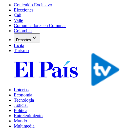
Contenido Exclusivo
Elecciones
Cali
Valle
Comunicadores en Comunas
Colombia
expand_more
Deportes
Licita
Turismo
Loterías
Economía
Tecnología
Judicial
Política
Entretenimiento
Mundo
Multimedia