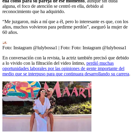
ella como para su pareja de ese momento
, aunque sin duda
alguna, el foco de atención se centró en ella, debido al
reconocimiento que ha adquirido.
“Me juzgaron, más a mí que a él, pero lo interesante es que, con los
años, muchos volvieron para pedirme perdón”, aseguró la mujer de
60 años.
Foto: Instagram @lulybossa1
| Foto:
Foto: Instagram @lulybossa1
En conversación con la revista, la actriz también precisó que debido
a lo vivido con la filtración del video íntimo,
perdió muchas
oportunidades laborales por las opiniones de gente importante del
medio que se interpuso para que continuara desarrollando su carrera
.