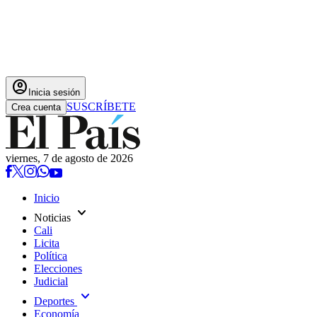
account_circle
Inicia sesión
SUSCRÍBETE
Crea cuenta
viernes, 7 de agosto de 2026
Inicio
expand_more
Noticias
Cali
Licita
Política
Elecciones
Judicial
expand_more
Deportes
Economía