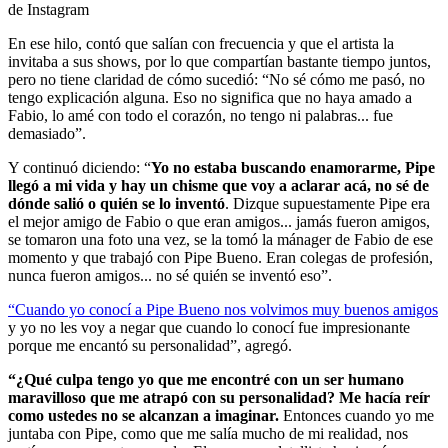
de Instagram
En ese hilo, contó que salían con frecuencia y que el artista la
invitaba a sus shows, por lo que compartían bastante tiempo juntos,
pero no tiene claridad de cómo sucedió: “No sé cómo me pasó, no
tengo explicación alguna. Eso no significa que no haya amado a
Fabio, lo amé con todo el corazón, no tengo ni palabras... fue
demasiado”.
Y continuó diciendo: “
Yo no estaba buscando enamorarme, Pipe
llegó a mi vida y hay un chisme que voy a aclarar acá, no sé de
dónde salió o quién se lo inventó
. Dizque supuestamente Pipe era
el mejor amigo de Fabio o que eran amigos... jamás fueron amigos,
se tomaron una foto una vez, se la tomó la mánager de Fabio de ese
momento y que trabajó con Pipe Bueno. Eran colegas de profesión,
nunca fueron amigos... no sé quién se inventó eso”.
“Cuando yo conocí a Pipe Bueno nos volvimos muy buenos amigos
y yo no les voy a negar que cuando lo conocí fue impresionante
porque me encantó su personalidad”, agregó.
“¿Qué culpa tengo yo que me encontré con un ser humano
maravilloso que me atrapó con su personalidad? Me hacía reír
como ustedes no se alcanzan a imaginar.
Entonces cuando yo me
juntaba con Pipe, como que me salía mucho de mi realidad, nos