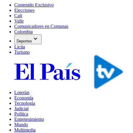
Contenido Exclusivo
Elecciones
Cali
Valle
Comunicadores en Comunas
Colombia
expand_more
Deportes
Licita
Turismo
Loterías
Economía
Tecnología
Judicial
Política
Entretenimiento
Mundo
Multimedia