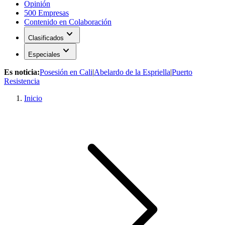
Opinión
500 Empresas
Contenido en Colaboración
expand_more
Clasificados
expand_more
Especiales
Es noticia:
Posesión en Cali
|
Abelardo de la Espriella
|
Puerto
Resistencia
Inicio