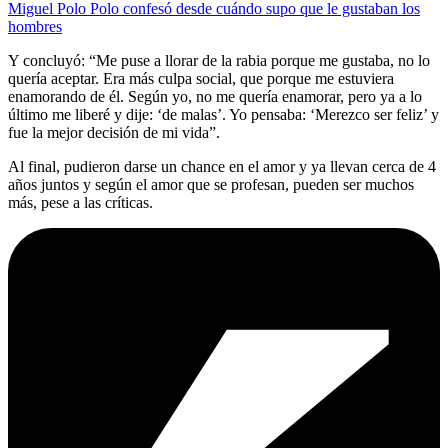
Miguel Polo Polo confesó desde cuándo supo que le gustaban los
hombres
Y concluyó: “Me puse a llorar de la rabia porque me gustaba, no lo
quería aceptar. Era más culpa social, que porque me estuviera
enamorando de él. Según yo, no me quería enamorar, pero ya a lo
último me liberé y dije: ‘de malas’. Yo pensaba: ‘Merezco ser feliz’ y
fue la mejor decisión de mi vida”.
Al final, pudieron darse un chance en el amor y ya llevan cerca de 4
años juntos y según el amor que se profesan, pueden ser muchos
más, pese a las críticas.